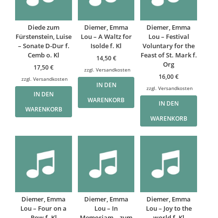
Diede zum
Diemer, Emma
Diemer, Emma
Fürstenstein, Luise
Lou – A Waltz for
Lou – Festival
– Sonate D-Dur f.
Isolde f. Kl
Voluntary for the
Cemb o. Kl
Feast of St. Mark f.
14,50
€
Org
17,50
€
zzgl.
Versandkosten
16,00
€
zzgl.
Versandkosten
IN DEN
zzgl.
Versandkosten
IN DEN
WARENKORB
IN DEN
WARENKORB
WARENKORB
Diemer, Emma
Diemer, Emma
Diemer, Emma
Lou – Four on a
Lou – In
Lou – Joy to the
Row f. Kl
Memoriam – zum
world f. Kl