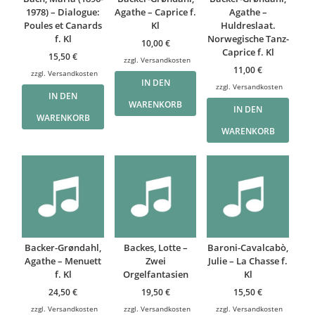
1978) – Dialogue:
Agathe – Caprice f.
Agathe –
Poules et Canards
Kl
Huldreslaat.
f. Kl
Norwegische Tanz-
10,00
€
Caprice f. Kl
15,50
€
zzgl.
Versandkosten
11,00
€
zzgl.
Versandkosten
IN DEN
zzgl.
Versandkosten
IN DEN
WARENKORB
IN DEN
WARENKORB
WARENKORB
Backer-Grøndahl,
Backes, Lotte –
Baroni-Cavalcabò,
Agathe – Menuett
Zwei
Julie – La Chasse f.
f. Kl
Orgelfantasien
Kl
24,50
€
19,50
€
15,50
€
zzgl.
Versandkosten
zzgl.
Versandkosten
zzgl.
Versandkosten