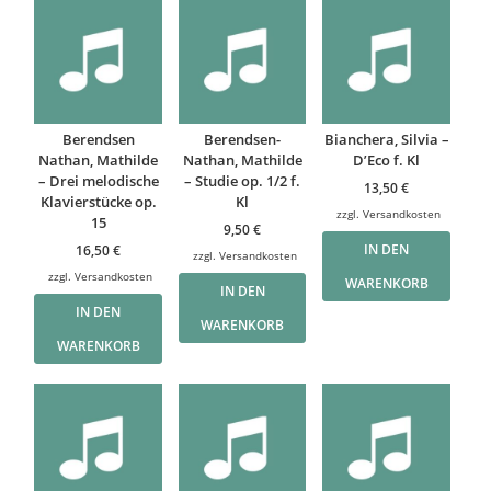
Berendsen
Berendsen-
Bianchera, Silvia –
Nathan, Mathilde
Nathan, Mathilde
D’Eco f. Kl
– Drei melodische
– Studie op. 1/2 f.
13,50
€
Klavierstücke op.
Kl
zzgl.
Versandkosten
15
9,50
€
IN DEN
16,50
€
zzgl.
Versandkosten
zzgl.
Versandkosten
WARENKORB
IN DEN
IN DEN
WARENKORB
WARENKORB