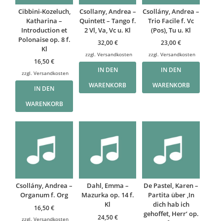
Cibbini-Kozeluch,
Csollany, Andrea –
Csollány, Andrea –
Katharina –
Quintett – Tango f.
Trio Facile f. Vc
Introduction et
2 Vl, Va, Vc u. Kl
(Pos), Tu u. Kl
Polonaise op. 8 f.
32,00
€
23,00
€
Kl
zzgl.
Versandkosten
zzgl.
Versandkosten
16,50
€
IN DEN
IN DEN
zzgl.
Versandkosten
WARENKORB
WARENKORB
IN DEN
WARENKORB
Csollány, Andrea –
Dahl, Emma –
De Pastel, Karen –
Organum f. Org
Mazurka op. 14 f.
Partita über ‚In
Kl
dich hab ich
16,50
€
gehoffet, Herr‘ op.
24,50
€
zzgl.
Versandkosten