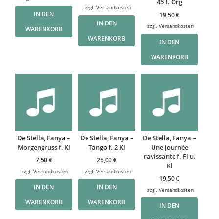
45 f. Org
zzgl.
Versandkosten
IN DEN
19,50
€
IN DEN
zzgl.
Versandkosten
WARENKORB
WARENKORB
IN DEN
WARENKORB
De Stella, Fanya –
De Stella, Fanya –
De Stella, Fanya –
Morgengruss f. Kl
Tango f. 2 Kl
Une journée
ravissante f. Fl u.
7,50
€
25,00
€
Kl
zzgl.
Versandkosten
zzgl.
Versandkosten
19,50
€
IN DEN
IN DEN
zzgl.
Versandkosten
WARENKORB
WARENKORB
IN DEN