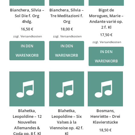
Bianchera, Silvia –
Bianchera, Silvia –
Bigot de
Sol Die f. Org
Tre Meditazioni f.
Morogues, Marie –
4hdg.
Org
Andante varié op.
2 f. Kl
16,50
€
18,00
€
17,50
€
zzgl.
Versandkosten
zzgl.
Versandkosten
zzgl.
Versandkosten
IN DEN
IN DEN
IN DEN
WARENKORB
WARENKORB
WARENKORB
Blahetka,
Blahetka,
Bosmans,
Leopoldine – 12
Leopoldine – Six
Henriëtte – Drei
Nouvelles
Valses à la
Klavierstücke
Allemandes &
Viennoise op. 42 f.
18,50
€
Coda op. 8 f. Kl
Kl