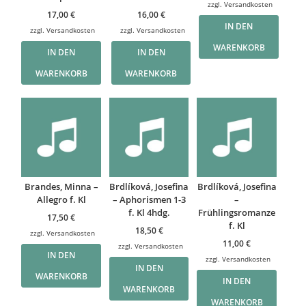
zzgl.
Versandkosten
17,00
€
16,00
€
IN DEN
zzgl.
Versandkosten
zzgl.
Versandkosten
WARENKORB
IN DEN
IN DEN
WARENKORB
WARENKORB
Brandes, Minna –
Brdlíková, Josefina
Brdlíková, Josefina
Allegro f. Kl
– Aphorismen 1-3
–
f. Kl 4hdg.
Frühlingsromanze
17,50
€
f. Kl
18,50
€
zzgl.
Versandkosten
11,00
€
zzgl.
Versandkosten
IN DEN
zzgl.
Versandkosten
IN DEN
WARENKORB
IN DEN
WARENKORB
WARENKORB