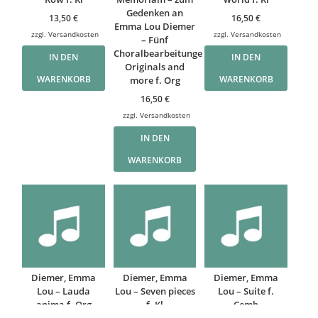
Gedenken an
13,50
€
16,50
€
Emma Lou Diemer
zzgl.
Versandkosten
zzgl.
Versandkosten
– Fünf
Choralbearbeitungen
IN DEN
IN DEN
Originals and
WARENKORB
WARENKORB
more f. Org
16,50
€
zzgl.
Versandkosten
IN DEN
WARENKORB
Diemer, Emma
Diemer, Emma
Diemer, Emma
Lou – Lauda
Lou – Seven pieces
Lou – Suite f.
anima f. Org
f. Kl
Cemb