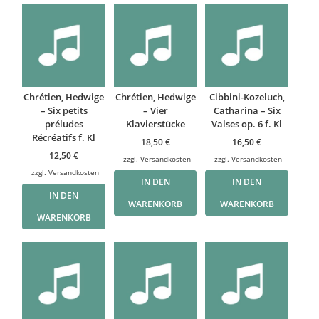
Chrétien, Hedwige
Chrétien, Hedwige
Cibbini-Kozeluch,
– Six petits
– Vier
Catharina – Six
préludes
Klavierstücke
Valses op. 6 f. Kl
Récréatifs f. Kl
18,50
€
16,50
€
12,50
€
zzgl.
Versandkosten
zzgl.
Versandkosten
zzgl.
Versandkosten
IN DEN
IN DEN
IN DEN
WARENKORB
WARENKORB
WARENKORB