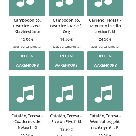
Campodonico,
Campodonico,
Carreño, Teresa –
Beatrice – Zwei
Beatrice – Kirie f.
Minuetto in stilo
Klavierstücke
Org
antico f. Kl
15,00
€
14,50
€
24,50
€
zzgl.
Versandkosten
zzgl.
Versandkosten
zzgl.
Versandkosten
IN DEN
IN DEN
IN DEN
WARENKORB
WARENKORB
WARENKORB
Catalán, Teresa –
Catalán, Teresa –
Catalán, Teresa –
Cuadernos de
Five on Five f. Kl
Wenn alles geht,
Notas f. Kl
nichts geht f. Kl
15,50
€
15,50
€
15,50
€