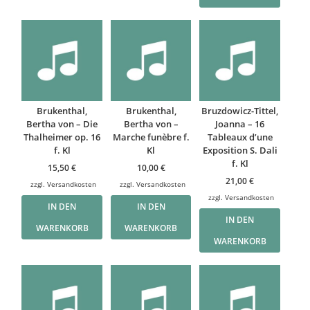
Brukenthal,
Brukenthal,
Bruzdowicz-Tittel,
Bertha von – Die
Bertha von –
Joanna – 16
Thalheimer op. 16
Marche funèbre f.
Tableaux d’une
f. Kl
Kl
Exposition S. Dali
f. Kl
15,50
€
10,00
€
21,00
€
zzgl.
Versandkosten
zzgl.
Versandkosten
zzgl.
Versandkosten
IN DEN
IN DEN
IN DEN
WARENKORB
WARENKORB
WARENKORB