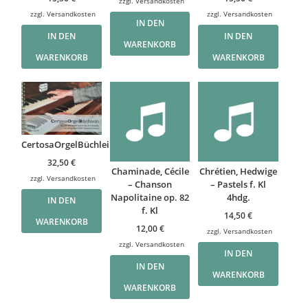
zzgl.
Versandkosten
zzgl.
Versandkosten
zzgl.
Versandkosten
IN DEN
IN DEN
IN DEN
WARENKORB
WARENKORB
WARENKORB
CertosaOrgelBüchlein
32,50
€
Chaminade, Cécile
Chrétien, Hedwige
zzgl.
Versandkosten
– Chanson
– Pastels f. Kl
Napolitaine op. 82
4hdg.
IN DEN
f. Kl
14,50
€
WARENKORB
12,00
€
zzgl.
Versandkosten
zzgl.
Versandkosten
IN DEN
IN DEN
WARENKORB
WARENKORB