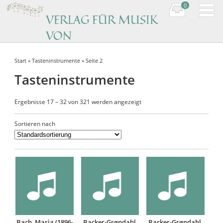
0
VERLAG FÜR MUSIK
VON
KOMPONISTINNEN
Start
»
Tasteninstrumente
» Seite 2
Music by women composers
Tasteninstrumente
Ergebnisse 17 – 32 von 321 werden angezeigt
Sortieren nach
Bach, Maria (1896-
Backer-Grøndahl,
Backer-Grøndahl,