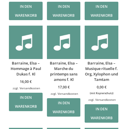
IN DEN
IN DEN
IN DEN
WARENKORB
WARENKORB
WARENKORB
Barraine, Elsa –
Barraine, Elsa –
Barraine, Elsa –
Hommage à Paul
Marche du
Musique rituelle f.
Dukas f. Kl
printemps sans
Org, Xylophon und
amons f. Kl
Tamtam
16,00
€
17,00
€
0,00
€
zzgl.
Versandkosten
(mit Kopierschutz)
zzgl.
Versandkosten
IN DEN
zzgl.
Versandkosten
IN DEN
WARENKORB
IN DEN
WARENKORB
WARENKORB