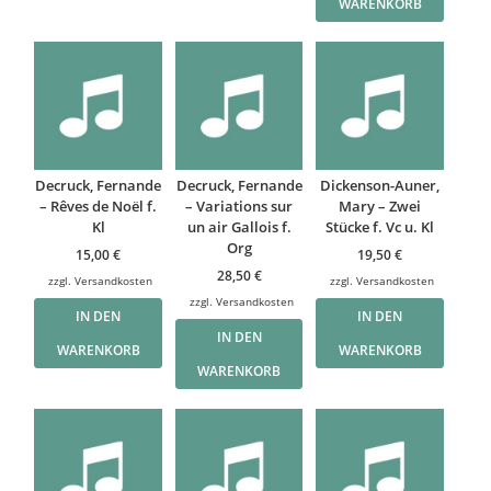
WARENKORB
Decruck, Fernande
Decruck, Fernande
Dickenson-Auner,
– Rêves de Noël f.
– Variations sur
Mary – Zwei
Kl
un air Gallois f.
Stücke f. Vc u. Kl
Org
15,00
€
19,50
€
28,50
€
zzgl.
Versandkosten
zzgl.
Versandkosten
zzgl.
Versandkosten
IN DEN
IN DEN
IN DEN
WARENKORB
WARENKORB
WARENKORB