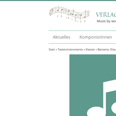
VERLA
Music by w
Aktuelles
Komponistinnen
Start
»
Tasteninstrumente
»
Klavier
» Barraine, Els