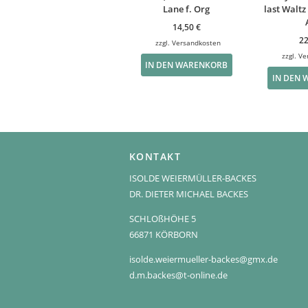
Lane f. Org
last Waltz 
14,50
€
2
zzgl.
Versandkosten
zzgl.
Ve
IN DEN WARENKORB
IN DEN
KONTAKT
ISOLDE WEIERMÜLLER-BACKES
DR. DIETER MICHAEL BACKES
SCHLOßHÖHE 5
66871 KÖRBORN
isolde.weiermueller-backes@gmx.de
d.m.backes@t-online.de