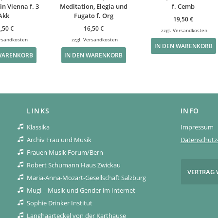
in Vienna f. 3
Meditation, Elegia und
f. Cemb
Akk
Fugato f. Org
19,50
€
2,50
€
16,50
€
zzgl.
Versandkosten
rsandkosten
zzgl.
Versandkosten
IN DEN WARENKORB
 WARENKORB
IN DEN WARENKORB
LINKS
INFO
Klassika
Impressum
Archiv Frau und Musik
Datenschutz-
Frauen Musik Forum/Bern
Robert Schumann Haus Zwickau
VERTRAG 
Maria-Anna-Mozart-Gesellschaft Salzburg
Mugi – Musik und Gender im Internet
Sophie Drinker Institut
Langhaarteckel von der Karthause