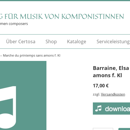
G FÜR MUSIK VON KOMPONISTINNEN
omen composers
Über Certosa
Shop
Kataloge
Serviceleistun
a – Marche du printemps sans amons f. Kl
Barraine, Els
amons f. Kl
17,00
€
zzgl.
Versandkosten