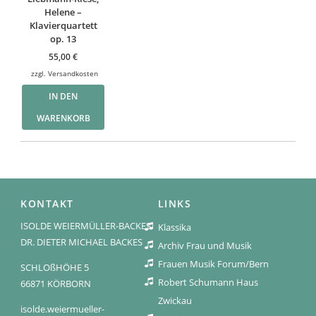
Helene –
Klavierquartett
op. 13
55,00
€
zzgl.
Versandkosten
IN DEN
WARENKORB
KONTAKT
LINKS
ISOLDE WEIERMÜLLER-BACKES
Klassika
DR. DIETER MICHAEL BACKES
Archiv Frau und Musik
Frauen Musik Forum/Bern
SCHLOßHÖHE 5
Robert Schumann Haus
66871 KÖRBORN
Zwickau
isolde.weiermueller-