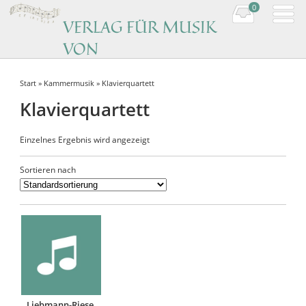
0
VERLAG FÜR MUSIK
VON
KOMPONISTINNEN
Start
»
Kammermusik
» Klavierquartett
Music by women composers
Klavierquartett
Einzelnes Ergebnis wird angezeigt
Sortieren nach
Liebmann-Riese,