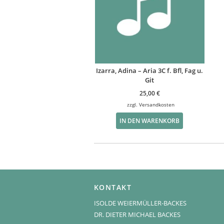
Izarra, Adina – Aria 3C f. Bfl, Fag u.
Git
25,00
€
zzgl.
Versandkosten
IN DEN WARENKORB
KONTAKT
ISOLDE WEIERMÜLLER-BACKES
DR. DIETER MICHAEL BACKES