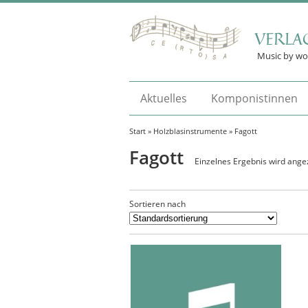
VERLA
Music by w
Aktuelles
Komponistinnen
Start
»
Holzblasinstrumente
» Fagott
Fagott
Einzelnes Ergebnis wird ange
Sortieren nach