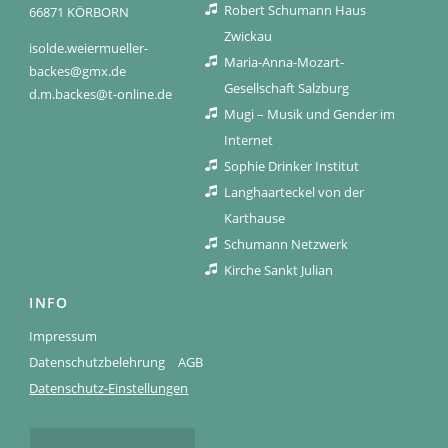
Robert Schumann Haus
66871 KÖRBORN
Zwickau
isolde.weiermueller-
Maria-Anna-Mozart-
backes@gmx.de
Gesellschaft Salzburg
d.m.backes@t-online.de
Mugi – Musik und Gender im
Internet
Sophie Drinker Institut
Langhaarteckel von der
Karthause
Schumann Netzwerk
Kirche Sankt Julian
INFO
Impressum
Datenschutzbelehrung
AGB
Datenschutz-Einstellungen