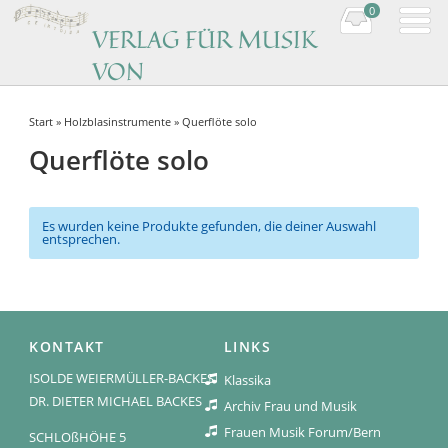
0
VERLAG FÜR MUSIK
VON
KOMPONISTINNEN
Start
»
Holzblasinstrumente
» Querflöte solo
Music by women composers
Querflöte solo
Es wurden keine Produkte gefunden, die deiner Auswahl
entsprechen.
KONTAKT
LINKS
ISOLDE WEIERMÜLLER-BACKES
Klassika
DR. DIETER MICHAEL BACKES
Archiv Frau und Musik
Frauen Musik Forum/Bern
SCHLOßHÖHE 5