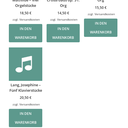
Mathilde – Vier
Crossroads op. 5 f.
Org
Orgelstücke
Org
15,50
€
18,50
€
14,50
€
zzgl.
Versandkosten
zzgl.
Versandkosten
zzgl.
Versandkosten
IN DEN
IN DEN
IN DEN
WARENKORB
WARENKORB
WARENKORB
Lang, Josephine –
Fünf Klavierstücke
20,50
€
zzgl.
Versandkosten
IN DEN
WARENKORB