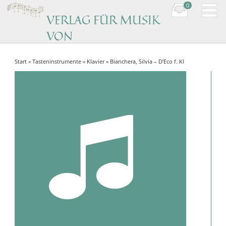
0
VERLAG FÜR MUSIK
VON
KOMPONISTINNEN
Start
»
Tasteninstrumente
»
Klavier
» Bianchera, Silvia – D’Eco f. Kl
Music by women composers