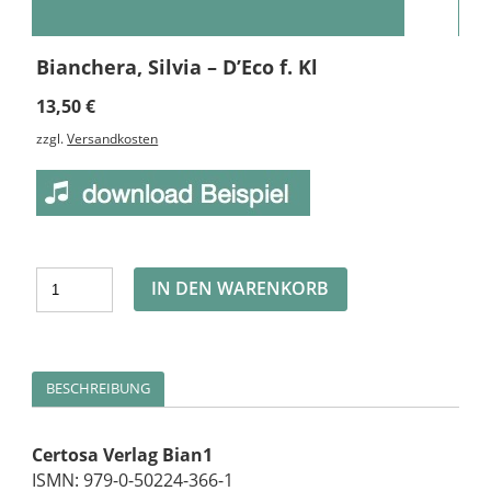
Bianchera, Silvia – D’Eco f. Kl
13,50
€
zzgl.
Versandkosten
Alternative:
IN DEN WARENKORB
BESCHREIBUNG
Certosa Verlag Bian1
ISMN: 979-0-50224-366-1