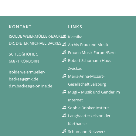
KONTAKT
LINKS
ISOLDE WEIERMÜLLER-BACKES
Klassika
DR. DIETER MICHAEL BACKES
Archiv Frau und Musik
Frauen Musik Forum/Bern
SCHLOßHÖHE 5
Robert Schumann Haus
66871 KÖRBORN
Zwickau
isolde.weiermueller-
Maria-Anna-Mozart-
backes@gmx.de
Gesellschaft Salzburg
d.m.backes@t-online.de
Mugi – Musik und Gender im
Internet
Sophie Drinker Institut
Langhaarteckel von der
Karthause
Schumann Netzwerk