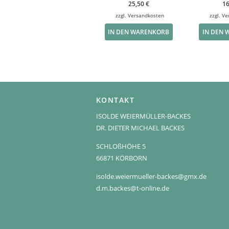
25,50
€
1
zzgl.
Versandkosten
zzgl.
Ve
IN DEN WARENKORB
IN DEN
KONTAKT
ISOLDE WEIERMÜLLER-BACKES
DR. DIETER MICHAEL BACKES
SCHLOßHÖHE 5
66871 KÖRBORN
isolde.weiermueller-backes@gmx.de
d.m.backes@t-online.de