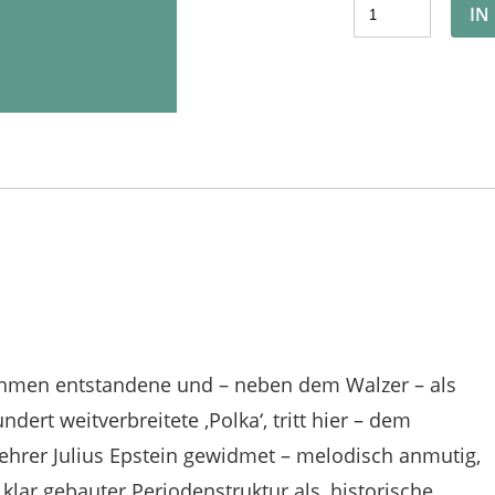
IN
Böhmen entstandene und – neben dem Walzer – als
dert weitverbreitete ‚Polka‘, tritt hier – dem
hrer Julius Epstein gewidmet – melodisch anmutig,
klar gebauter Periodenstruktur als ‚historische