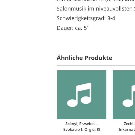
Salonmusik im niveauvollsten S
Schwierigkeitsgrad: 3-4
Dauer: ca. 5‘
Ähnliche Produkte
Szönyi, Erzsébet –
Zechli
Evokáció f. Org u. Kl
Inkarnat