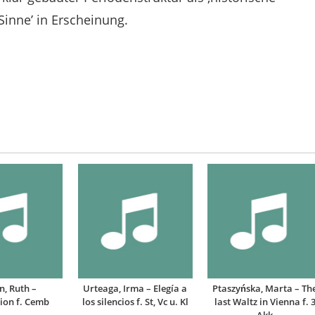
inne’ in Erscheinung.
n, Ruth –
Urteaga, Irma – Elegía a
Ptaszyńska, Marta – Th
ion f. Cemb
los silencios f. St, Vc u. Kl
last Waltz in Vienna f. 