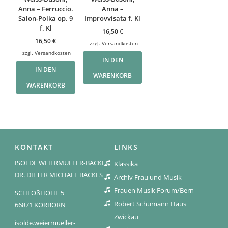
Anna – Ferruccio.
Anna –
Salon-Polka op. 9
Improvvisata f. Kl
f. Kl
16,50
€
16,50
€
zzgl.
Versandkosten
zzgl.
Versandkosten
IN DEN
IN DEN
WARENKORB
WARENKORB
KONTAKT
LINKS
ISOLDE WEIERMÜLLER-BACKES
Klassika
DR. DIETER MICHAEL BACKES
Archiv Frau und Musik
Frauen Musik Forum/Bern
SCHLOßHÖHE 5
Robert Schumann Haus
66871 KÖRBORN
Zwickau
isolde.weiermueller-