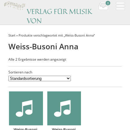
0
VERLAG FÜR MUSIK
VON
KOMPONISTINNEN
Start
» Produkte verschlagwortet mit „Weiss-Busoni Anna“
Music by women composers
Weiss-Busoni Anna
Alle 2 Ergebnisse werden angezeigt
Sortieren nach
Weiss-Busoni,
Weiss-Busoni,