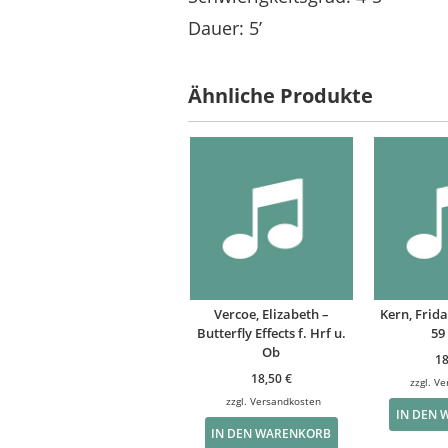
Dauer: 5’
Ähnliche Produkte
Vercoe, Elizabeth –
Kern, Frida
Butterfly Effects f. Hrf u.
59 
Ob
1
18,50
€
zzgl.
Ve
zzgl.
Versandkosten
IN DEN
IN DEN WARENKORB