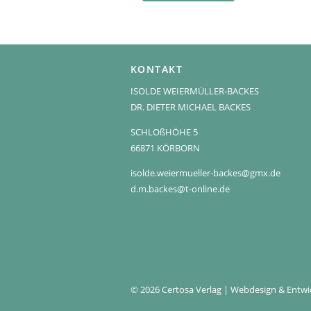
KONTAKT
ISOLDE WEIERMÜLLER-BACKES
DR. DIETER MICHAEL BACKES
SCHLOßHÖHE 5
66871 KÖRBORN
isolde.weiermueller-backes@gmx.de
d.m.backes@t-online.de
© 2026 Certosa Verlag | Webdesign & Entw