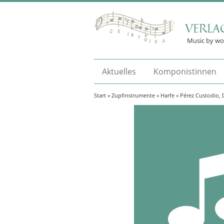
VERLA
Music by w
Aktuelles
Komponistinnen
Start
»
Zupfinstrumente
»
Harfe
» Pérez Custodio, D