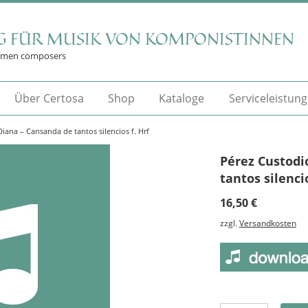
G FÜR MUSIK VON KOMPONISTINNEN
omen composers
Über Certosa
Shop
Kataloge
Serviceleistun
iana – Cansanda de tantos silencios f. Hrf
Pérez Custodi
tantos silencio
16,50
€
zzgl.
Versandkosten