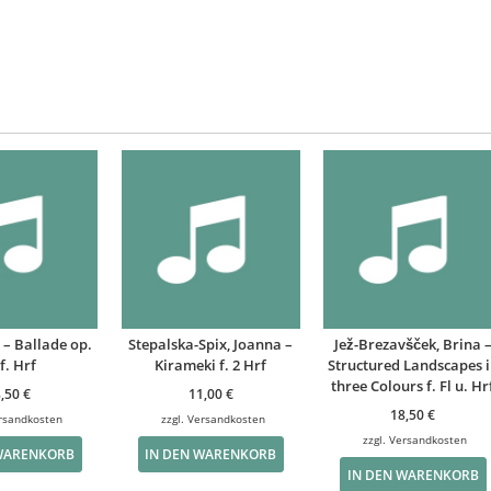
 – Ballade op.
Stepalska-Spix, Joanna –
Jež-Brezavšček, Brina 
f. Hrf
Kirameki f. 2 Hrf
Structured Landscapes 
three Colours f. Fl u. Hr
8,50
€
11,00
€
18,50
€
rsandkosten
zzgl.
Versandkosten
zzgl.
Versandkosten
 WARENKORB
IN DEN WARENKORB
IN DEN WARENKORB