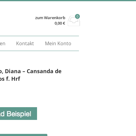
0
zum Warenkorb
0,00
€
gen
Kontakt
Mein Konto
o, Diana – Cansanda de
s f. Hrf
Alternative: