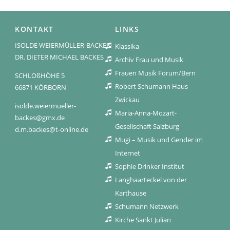
KONTAKT
LINKS
ISOLDE WEIERMÜLLER-BACKES
Klassika
DR. DIETER MICHAEL BACKES
Archiv Frau und Musik
Frauen Musik Forum/Bern
SCHLOßHÖHE 5
Robert Schumann Haus
66871 KÖRBORN
Zwickau
isolde.weiermueller-
Maria-Anna-Mozart-
backes@gmx.de
Gesellschaft Salzburg
d.m.backes@t-online.de
Mugi – Musik und Gender im
Internet
Sophie Drinker Institut
Langhaarteckel von der
Karthause
Schumann Netzwerk
Kirche Sankt Julian