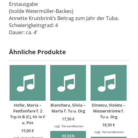
Erstausgabe
(Isolde Weiermüller-Backes)
Annette Kruisbrink’s Beitrag zum Jahr der Tuba.
Schwierigkeitsgrad: 4
Dauer: ca. 4‘
Ähnliche Produkte
Hofer, Maria –
Bianchera, Silvia –
Dinescu, Violeta –
Festfanfare f. 2
Marla f. Tu u. Org
Wasserströme f.
Trp in B (C), Hr in F
Tu u. Org
17,50
€
u. Pos
18,50
€
zzgl.
Versandkosten
15,00
€
zzgl.
Versandkosten
IN DEN
zzgl.
Versandkosten