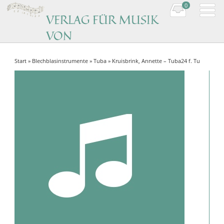
0
VERLAG FÜR MUSIK
VON
KOMPONISTINNEN
Start
»
Blechblasinstrumente
»
Tuba
» Kruisbrink, Annette – Tuba24 f. Tu
Music by women composers