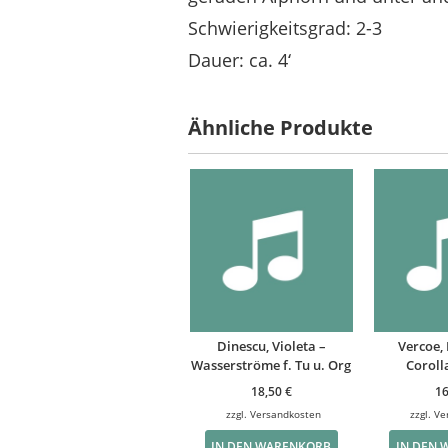
Schwierigkeitsgrad: 2-3
Dauer: ca. 4‘
Ähnliche Produkte
Dinescu, Violeta –
Vercoe, 
Wasserströme f. Tu u. Org
Corolla
18,50
€
1
zzgl.
Versandkosten
zzgl.
Ve
IN DEN WARENKORB
IN DEN