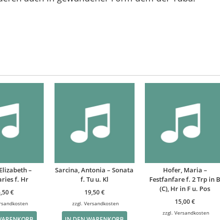
Elizabeth –
Sarcina, Antonia – Sonata
Hofer, Maria –
ries f. Hr
f. Tu u. Kl
Festfanfare f. 2 Trp in 
(C), Hr in F u. Pos
6,50
€
19,50
€
15,00
€
rsandkosten
zzgl.
Versandkosten
zzgl.
Versandkosten
 WARENKORB
IN DEN WARENKORB