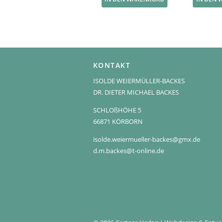
KONTAKT
ISOLDE WEIERMÜLLER-BACKES
DR. DIETER MICHAEL BACKES
SCHLOßHÖHE 5
66871 KÖRBORN
isolde.weiermueller-backes@gmx.de
d.m.backes@t-online.de