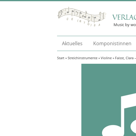
VERLA
Music by w
Aktuelles
Komponistinnen
Start
»
Streichinstrumente
»
Violine
» Faisst, Clara 