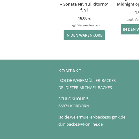
– Sonata Nr. 1 ‚Il Ritorno‘
Midnight op.
f. Vl
1
18,00
€
zzgl.
Ve
zzgl.
Versandkosten
IN DEN
IN DEN WARENKORB
KONTAKT
ISOLDE WEIERMÜLLER-BACKES
DR. DIETER MICHAEL BACKES
SCHLOßHÖHE 5
66871 KÖRBORN
isolde.weiermueller-backes@gmx.de
d.m.backes@t-online.de