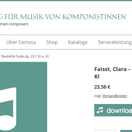
G FÜR MUSIK VON KOMPONISTINNEN
omen composers
Über Certosa
Shop
Kataloge
Serviceleistun
– Deutsche Suite op. 22 f. Vl u. Kl
Faisst, Clara –
Kl
23,50
€
zzgl.
Versandkosten