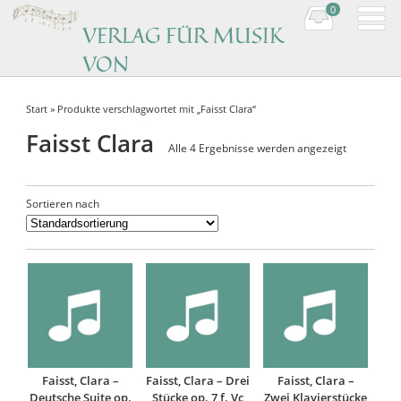
0
VERLAG FÜR MUSIK
VON
KOMPONISTINNEN
Start
» Produkte verschlagwortet mit „Faisst Clara“
Music by women composers
Faisst Clara
Alle 4 Ergebnisse werden angezeigt
Sortieren nach
Faisst, Clara –
Faisst, Clara – Drei
Faisst, Clara –
Deutsche Suite op.
Stücke op. 7 f. Vc
Zwei Klavierstücke