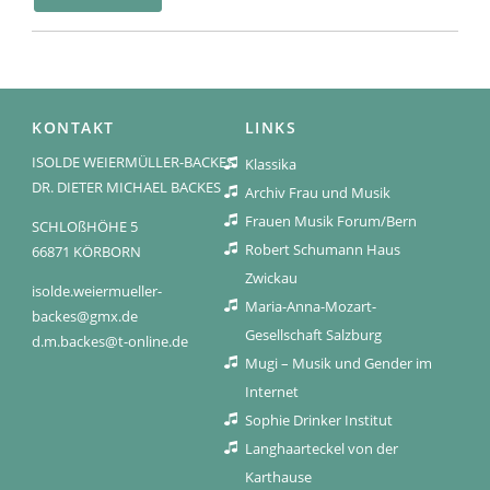
KONTAKT
LINKS
ISOLDE WEIERMÜLLER-BACKES
Klassika
DR. DIETER MICHAEL BACKES
Archiv Frau und Musik
Frauen Musik Forum/Bern
SCHLOßHÖHE 5
Robert Schumann Haus
66871 KÖRBORN
Zwickau
isolde.weiermueller-
Maria-Anna-Mozart-
backes@gmx.de
Gesellschaft Salzburg
d.m.backes@t-online.de
Mugi – Musik und Gender im
Internet
Sophie Drinker Institut
Langhaarteckel von der
Karthause