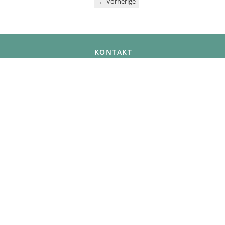
←
Vorherige
KONTAKT
ISOLDE WEIERMÜLLER-BACKES
DR. DIETER MICHAEL BACKES
SCHLOßHÖHE 5
66871 KÖRBORN
isolde.weiermueller-backes@gmx.de
d.m.backes@t-online.de
© 2026 Certosa Verlag | Webdesign & Entw