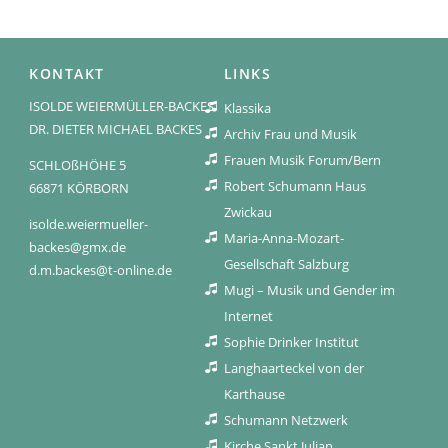
KONTAKT
LINKS
ISOLDE WEIERMÜLLER-BACKES
Klassika
DR. DIETER MICHAEL BACKES
Archiv Frau und Musik
Frauen Musik Forum/Bern
SCHLOßHÖHE 5
Robert Schumann Haus
66871 KÖRBORN
Zwickau
isolde.weiermueller-
Maria-Anna-Mozart-
backes@gmx.de
Gesellschaft Salzburg
d.m.backes@t-online.de
Mugi – Musik und Gender im
Internet
Sophie Drinker Institut
Langhaarteckel von der
Karthause
Schumann Netzwerk
Kirche Sankt Julian