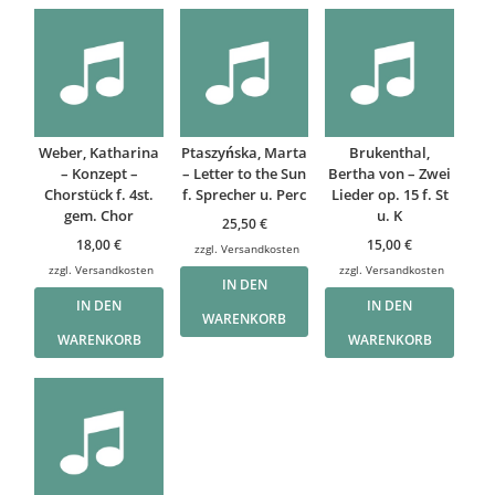
Weber, Katharina
Ptaszyńska, Marta
Brukenthal,
– Konzept –
– Letter to the Sun
Bertha von – Zwei
Chorstück f. 4st.
f. Sprecher u. Perc
Lieder op. 15 f. St
gem. Chor
u. K
25,50
€
18,00
€
15,00
€
zzgl.
Versandkosten
zzgl.
Versandkosten
zzgl.
Versandkosten
IN DEN
IN DEN
IN DEN
WARENKORB
WARENKORB
WARENKORB