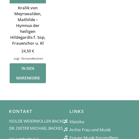
Kralik von
Meyrswalden,
Mathilde –
Hymnus der
heiligen
Hildegardis f. Sop,
Frauenchor u. Kl
24,50
€
zzgl.
Versandkosten
IN DEN
WARENKORB
KONTAKT
LINKS
ISOLDE WEIERMÜLLER-BACKES
Klassika
DR. DIETER MICHAEL BACKES
Archiv Frau und Musik
Frauen Musik Forum/Bern