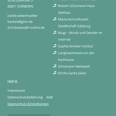
SCHLOßHÖHE 5
Robert Schumann Haus
66871 KÖRBORN
Zwickau
isolde.weiermueller-
Maria-Anna-Mozart-
backes@gmx.de
Gesellschaft Salzburg
d.m.backes@t-online.de
Mugi – Musik und Gender im
Internet
Sophie Drinker Institut
Langhaarteckel von der
Karthause
Schumann Netzwerk
Kirche Sankt Julian
INFO
Impressum
Datenschutzbelehrung
AGB
Datenschutz-Einstellungen