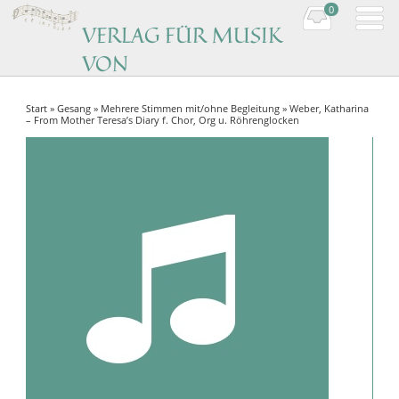
0
VERLAG FÜR MUSIK
VON
KOMPONISTINNEN
Start
»
Gesang
»
Mehrere Stimmen mit/ohne Begleitung
» Weber, Katharina
Music by women composers
– From Mother Teresa’s Diary f. Chor, Org u. Röhrenglocken