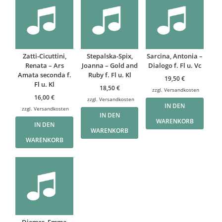
Zatti-Cicuttini,
Stepalska-Spix,
Sarcina, Antonia –
Renata – Ars
Joanna – Gold and
Dialogo f. Fl u. Vc
Amata seconda f.
Ruby f. Fl u. Kl
19,50
€
Fl u. Kl
18,50
€
zzgl.
Versandkosten
16,00
€
zzgl.
Versandkosten
IN DEN
zzgl.
Versandkosten
IN DEN
WARENKORB
IN DEN
WARENKORB
WARENKORB
Diemer, Emma