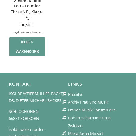
Lou – Four for
Three f. Fl, Klar u.
Fg
36,50
€
zzgl.
Versandkosten
IN DEN
WARENKORB
KONTAKT
LINKS
ISOLDE WEIERMÜLLER-BACKES
Klassika
DR. DIETER MICHAEL BACKES
Archiv Frau und Musik
Frauen Musik Forum/Bern
SCHLOßHÖHE 5
Robert Schumann Haus
66871 KÖRBORN
Zwickau
isolde.weiermueller-
Maria-Anna-Mozart-