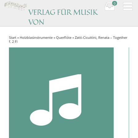
0
VERLAG FÜR MUSIK
VON
KOMPONISTINNEN
Start
»
Holzblasinstrumente
»
Querflöte
» Zatti-Cicuttini, Renata – Together
Music by women composers
f. 2 Fl