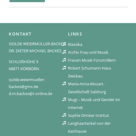
KONTAKT
LINKS
ISOLDE WEIERMÜLLER-BACKES
Klassika
DR. DIETER MICHAEL BACKES
Archiv Frau und Musik
Frauen Musik Forum/Bern
SCHLOßHÖHE 5
Robert Schumann Haus
66871 KÖRBORN
Zwickau
isolde.weiermueller-
Maria-Anna-Mozart-
backes@gmx.de
Gesellschaft Salzburg
d.m.backes@t-online.de
Mugi – Musik und Gender im
Internet
Sophie Drinker Institut
Langhaarteckel von der
Karthause