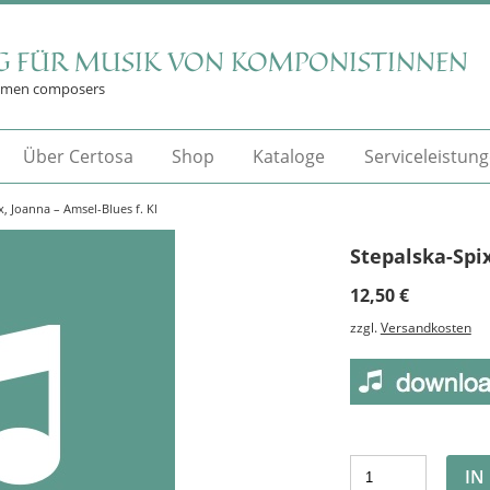
G FÜR MUSIK VON KOMPONISTINNEN
omen composers
Über Certosa
Shop
Kataloge
Serviceleistun
x, Joanna – Amsel-Blues f. Kl
Stepalska-Spix
12,50
€
zzgl.
Versandkosten
IN