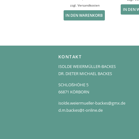
zzgl.
Versandkosten
IN DEN
IN DEN WARENKORB
KONTAKT
ISOLDE WEIERMÜLLER-BACKES
DR. DIETER MICHAEL BACKES
SCHLOßHÖHE 5
66871 KÖRBORN
isolde.weiermueller-backes@gmx.de
d.m.backes@t-online.de