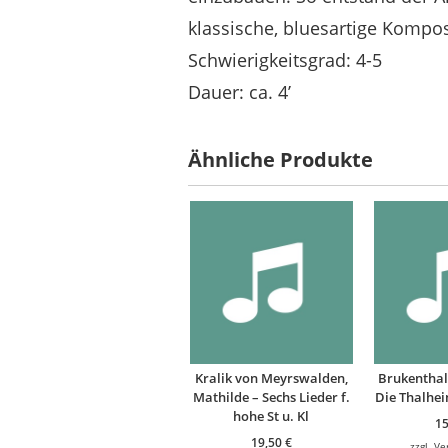
klassische, bluesartige Kompos
Schwierigkeitsgrad: 4-5
Dauer: ca. 4’
Ähnliche Produkte
Kralik von Meyrswalden,
Brukenthal
Mathilde – Sechs Lieder f.
Die Thalheim
hohe St u. Kl
1
19,50
€
zzgl.
Ve