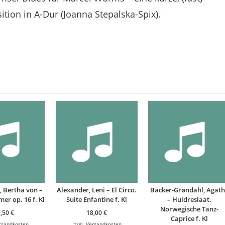
ition in A-Dur (Joanna Stepalska-Spix).
, Bertha von –
Alexander, Leni – El Circo.
Backer-Grøndahl, Agat
er op. 16 f. Kl
Suite Enfantine f. Kl
– Huldreslaat.
Norwegische Tanz-
5,50
€
18,00
€
Caprice f. Kl
rsandkosten
zzgl.
Versandkosten