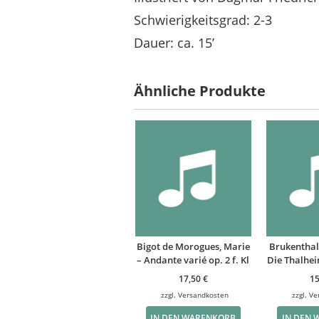
Schwierigkeitsgrad: 2-3
Dauer: ca. 15’
Ähnliche Produkte
Bigot de Morogues, Marie
Brukenthal
– Andante varié op. 2 f. Kl
Die Thalheim
17,50
€
1
zzgl.
Versandkosten
zzgl.
Ve
IN DEN WARENKORB
IN DEN