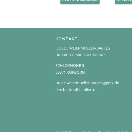
KONTAKT
ISOLDE WEIERMÜLLER-BACKES
DR. DIETER MICHAEL BACKES
SCHLOßHÖHE 5
66871 KÖRBORN
isolde.weiermueller-backes@gmx.de
d.m.backes@t-online.de