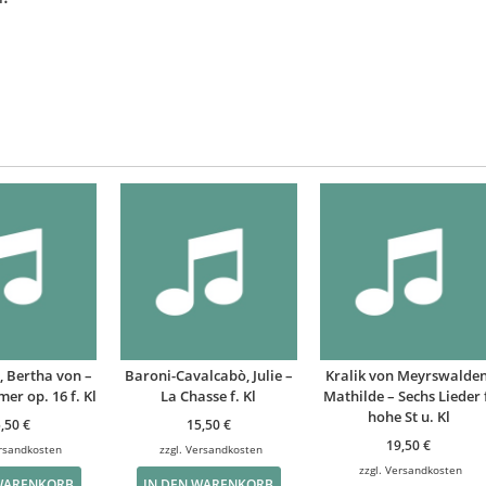
, Bertha von –
Baroni-Cavalcabò, Julie –
Kralik von Meyrswalden
er op. 16 f. Kl
La Chasse f. Kl
Mathilde – Sechs Lieder 
hohe St u. Kl
5,50
€
15,50
€
19,50
€
rsandkosten
zzgl.
Versandkosten
zzgl.
Versandkosten
 WARENKORB
IN DEN WARENKORB