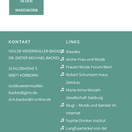
IN DEN
WARENKORB
KONTAKT
LINKS
ISOLDE WEIERMÜLLER-BACKES
Klassika
DR. DIETER MICHAEL BACKES
Archiv Frau und Musik
Frauen Musik Forum/Bern
SCHLOßHÖHE 5
Robert Schumann Haus
66871 KÖRBORN
Zwickau
isolde.weiermueller-
Maria-Anna-Mozart-
backes@gmx.de
Gesellschaft Salzburg
d.m.backes@t-online.de
Mugi – Musik und Gender im
Internet
Sophie Drinker Institut
Langhaarteckel von der