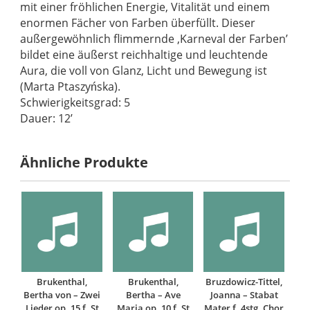
mit einer fröhlichen Energie, Vitalität und einem
enormen Fächer von Farben überfüllt. Dieser
außergewöhnlich flimmernde ‚Karneval der Farben’
bildet eine äußerst reichhaltige und leuchtende
Aura, die voll von Glanz, Licht und Bewegung ist
(Marta Ptaszyńska).
Schwierigkeitsgrad: 5
Dauer: 12’
Ähnliche Produkte
Brukenthal,
Brukenthal,
Bruzdowicz-Tittel,
Bertha von – Zwei
Bertha – Ave
Joanna – Stabat
Lieder op. 15 f. St
Maria op. 10 f. St
Mater f. 4stg. Chor