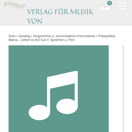
0
VERLAG FÜR MUSIK
VON
KOMPONISTINNEN
Start
»
Gesang
»
Singstimme u. verschiedene Instrumente
» Ptaszyńska,
Music by women composers
Marta – Letter to the Sun f. Sprecher u. Perc