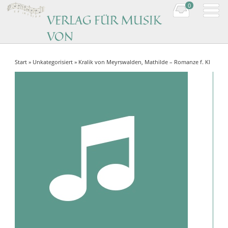
0
VERLAG FÜR MUSIK
VON
KOMPONISTINNEN
Start
»
Unkategorisiert
» Kralik von Meyrswalden, Mathilde – Romanze f. Kl
Music by women composers