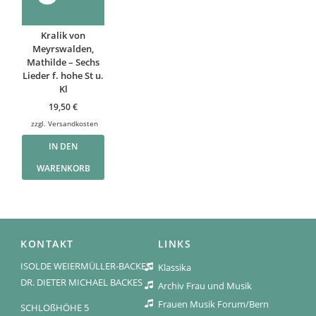
Kralik von
Meyrswalden,
Mathilde – Sechs
Lieder f. hohe St u.
Kl
19,50
€
zzgl.
Versandkosten
IN DEN
WARENKORB
KONTAKT
LINKS
ISOLDE WEIERMÜLLER-BACKES
Klassika
DR. DIETER MICHAEL BACKES
Archiv Frau und Musik
Frauen Musik Forum/Bern
SCHLOßHÖHE 5