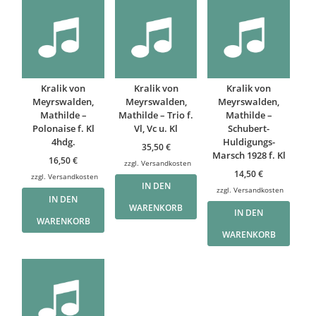
Kralik von
Kralik von
Kralik von
Meyrswalden,
Meyrswalden,
Meyrswalden,
Mathilde –
Mathilde – Trio f.
Mathilde –
Polonaise f. Kl
Vl, Vc u. Kl
Schubert-
4hdg.
Huldigungs-
35,50
€
Marsch 1928 f. Kl
16,50
€
zzgl.
Versandkosten
14,50
€
zzgl.
Versandkosten
IN DEN
zzgl.
Versandkosten
IN DEN
WARENKORB
IN DEN
WARENKORB
WARENKORB