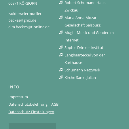
Robert Schumann Haus
66871 KÖRBORN
Zwickau
isolde.weiermueller-
Maria-Anna-Mozart-
backes@gmx.de
Gesellschaft Salzburg
d.m.backes@t-online.de
Mugi – Musik und Gender im
Internet
Sophie Drinker Institut
Langhaarteckel von der
Karthause
Schumann Netzwerk
Kirche Sankt Julian
INFO
Impressum
Datenschutzbelehrung
AGB
Datenschutz-Einstellungen