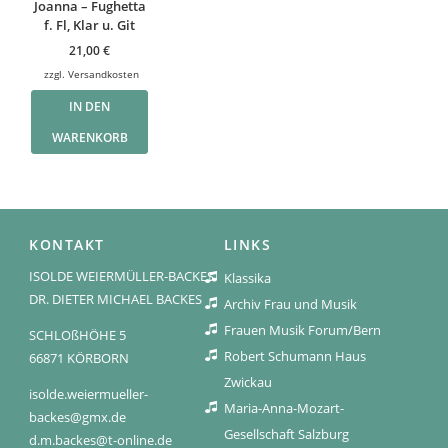
Joanna – Fughetta
f. Fl, Klar u. Git
21,00
€
zzgl.
Versandkosten
IN DEN
WARENKORB
KONTAKT
LINKS
ISOLDE WEIERMÜLLER-BACKES
Klassika
DR. DIETER MICHAEL BACKES
Archiv Frau und Musik
Frauen Musik Forum/Bern
SCHLOßHÖHE 5
Robert Schumann Haus
66871 KÖRBORN
Zwickau
isolde.weiermueller-
Maria-Anna-Mozart-
backes@gmx.de
Gesellschaft Salzburg
d.m.backes@t-online.de