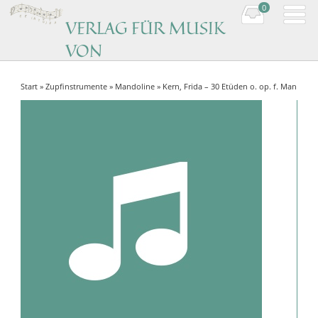
0
VERLAG FÜR MUSIK
VON
KOMPONISTINNEN
Start
»
Zupfinstrumente
»
Mandoline
» Kern, Frida – 30 Etüden o. op. f. Man
Music by women composers