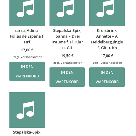
Izarra, Adina –
Stepalska-Spix,
Kruisbrink,
Folías de España f.
Joanna – Drei
Annette – A
Hrf
Träume f. Fl, Klar
Heidelberg Jingle
u. Git
f. Git u. Kb
17,00
€
19,50
€
17,00
€
zzgl.
Versandkosten
zzgl.
Versandkosten
zzgl.
Versandkosten
IN DEN
IN DEN
IN DEN
WARENKORB
WARENKORB
WARENKORB
Stepalska-Spix,