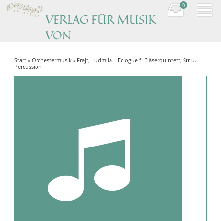
0
VERLAG FÜR MUSIK
VON
KOMPONISTINNEN
Start
»
Orchestermusik
» Frajt, Ludmila – Eclogue f. Bläserquintett, Str u.
Music by women composers
Percussion