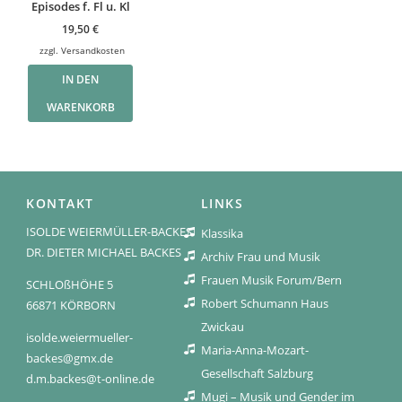
Episodes f. Fl u. Kl
19,50
€
zzgl.
Versandkosten
IN DEN
WARENKORB
KONTAKT
LINKS
ISOLDE WEIERMÜLLER-BACKES
Klassika
DR. DIETER MICHAEL BACKES
Archiv Frau und Musik
Frauen Musik Forum/Bern
SCHLOßHÖHE 5
Robert Schumann Haus
66871 KÖRBORN
Zwickau
isolde.weiermueller-
Maria-Anna-Mozart-
backes@gmx.de
Gesellschaft Salzburg
d.m.backes@t-online.de
Mugi – Musik und Gender im