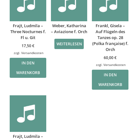
Frajt, Ludmila –
Weber, Katharina
Frankl, Gisela –
Three Nocturnes f.
– Aviazione f. Orch
Auf Flügeln des
Fl u. Git
Tanzes op. 28
(Polka française) f.
WEITERLESEN
17,50
€
Orch
zzgl.
Versandkosten
60,00
€
IN DEN
zzgl.
Versandkosten
WARENKORB
IN DEN
WARENKORB
Frajt, Ludmila –