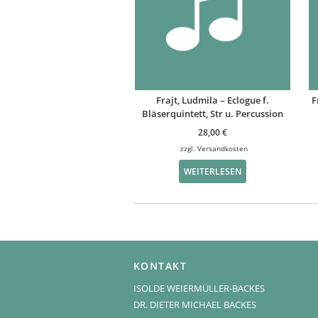
Frajt, Ludmila – Eclogue f.
F
Bläserquintett, Str u. Percussion
28,00
€
zzgl.
Versandkosten
WEITERLESEN
KONTAKT
ISOLDE WEIERMÜLLER-BACKES
DR. DIETER MICHAEL BACKES