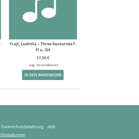
e
Frajt, Ludmila – Three Nocturnes f.
Fl u. Git
17,50
€
zzgl.
Versandkosten
IN DEN WARENKORB
Datenschutzbelehrung
AGB
Einstellungen