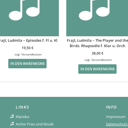
rajt, Ludmila – Episodes f. Fl u. Kl
Frajt, Ludmila – The Player and th
Birds. Rhapsodie f. Klar u. Orch
19,50
€
38,00
€
zzgl.
Versandkosten
zzgl.
Versandkosten
IN DEN WARENKORB
IN DEN WARENKORB
LINKS
INFO
Klassika
Impressum
Archiv Frau und Musik
Datenschutz-