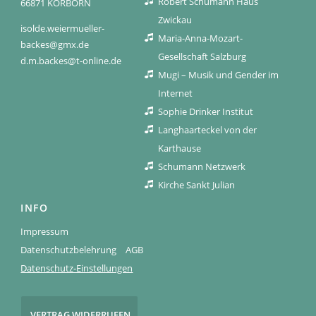
Robert Schumann Haus
66871 KÖRBORN
Zwickau
isolde.weiermueller-
Maria-Anna-Mozart-
backes@gmx.de
Gesellschaft Salzburg
d.m.backes@t-online.de
Mugi – Musik und Gender im
Internet
Sophie Drinker Institut
Langhaarteckel von der
Karthause
Schumann Netzwerk
Kirche Sankt Julian
INFO
Impressum
Datenschutzbelehrung
AGB
Datenschutz-Einstellungen
VERTRAG WIDERRUFEN