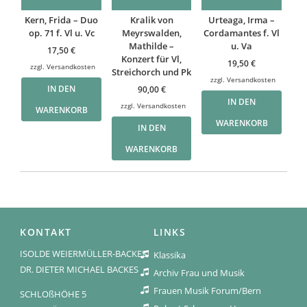
Kern, Frida – Duo
Kralik von
Urteaga, Irma –
op. 71 f. Vl u. Vc
Meyrswalden,
Cordamantes f. Vl
Mathilde –
u. Va
17,50
€
Konzert für Vl,
19,50
€
zzgl.
Versandkosten
Streichorch und Pk
zzgl.
Versandkosten
IN DEN
90,00
€
IN DEN
zzgl.
Versandkosten
WARENKORB
WARENKORB
IN DEN
WARENKORB
KONTAKT
LINKS
ISOLDE WEIERMÜLLER-BACKES
Klassika
DR. DIETER MICHAEL BACKES
Archiv Frau und Musik
Frauen Musik Forum/Bern
SCHLOßHÖHE 5