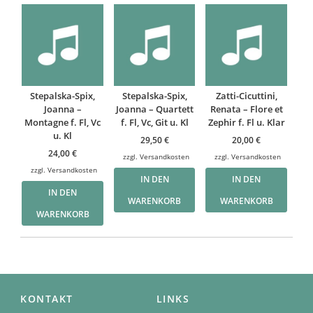
Stepalska-Spix,
Stepalska-Spix,
Zatti-Cicuttini,
Joanna –
Joanna – Quartett
Renata – Flore et
Montagne f. Fl, Vc
f. Fl, Vc, Git u. Kl
Zephir f. Fl u. Klar
u. Kl
29,50
€
20,00
€
24,00
€
zzgl.
Versandkosten
zzgl.
Versandkosten
zzgl.
Versandkosten
IN DEN
IN DEN
IN DEN
WARENKORB
WARENKORB
WARENKORB
KONTAKT
LINKS