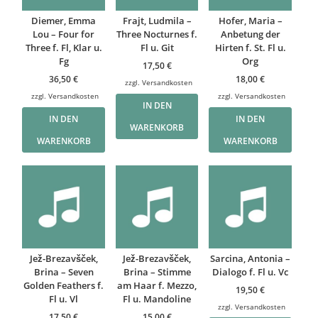
Diemer, Emma
Frajt, Ludmila –
Hofer, Maria –
Lou – Four for
Three Nocturnes f.
Anbetung der
Three f. Fl, Klar u.
Fl u. Git
Hirten f. St. Fl u.
Fg
Org
17,50
€
36,50
€
18,00
€
zzgl.
Versandkosten
zzgl.
Versandkosten
zzgl.
Versandkosten
IN DEN
IN DEN
IN DEN
WARENKORB
WARENKORB
WARENKORB
Jež-Brezavšček,
Jež-Brezavšček,
Sarcina, Antonia –
Brina – Seven
Brina – Stimme
Dialogo f. Fl u. Vc
Golden Feathers f.
am Haar f. Mezzo,
19,50
€
Fl u. Vl
Fl u. Mandoline
zzgl.
Versandkosten
17,50
€
15,00
€