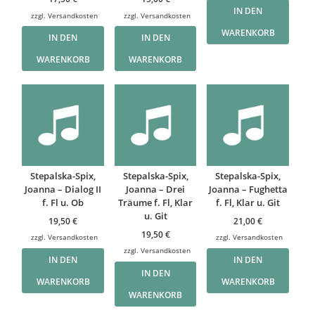
IN DEN
zzgl.
Versandkosten
zzgl.
Versandkosten
WARENKORB
IN DEN
IN DEN
WARENKORB
WARENKORB
Stepalska-Spix,
Stepalska-Spix,
Stepalska-Spix,
Joanna – Dialog II
Joanna – Drei
Joanna – Fughetta
f. Fl u. Ob
Träume f. Fl, Klar
f. Fl, Klar u. Git
u. Git
19,50
€
21,00
€
19,50
€
zzgl.
Versandkosten
zzgl.
Versandkosten
zzgl.
Versandkosten
IN DEN
IN DEN
IN DEN
WARENKORB
WARENKORB
WARENKORB