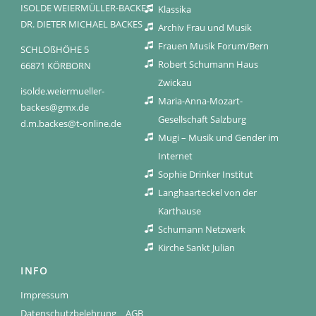
ISOLDE WEIERMÜLLER-BACKES
Klassika
DR. DIETER MICHAEL BACKES
Archiv Frau und Musik
Frauen Musik Forum/Bern
SCHLOßHÖHE 5
Robert Schumann Haus
66871 KÖRBORN
Zwickau
isolde.weiermueller-
Maria-Anna-Mozart-
backes@gmx.de
Gesellschaft Salzburg
d.m.backes@t-online.de
Mugi – Musik und Gender im
Internet
Sophie Drinker Institut
Langhaarteckel von der
Karthause
Schumann Netzwerk
Kirche Sankt Julian
INFO
Impressum
Datenschutzbelehrung
AGB