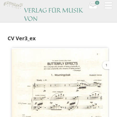
0
VERLAG FÜR MUSIK
VON
KOMPONISTINNEN
Music by women composers
CV Ver3_ex
1