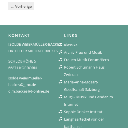
←
Vorherige
KONTAKT
LINKS
ISOLDE WEIERMÜLLER-BACKES
Klassika
DR. DIETER MICHAEL BACKES
Archiv Frau und Musik
Frauen Musik Forum/Bern
SCHLOßHÖHE 5
Robert Schumann Haus
66871 KÖRBORN
Zwickau
isolde.weiermueller-
Maria-Anna-Mozart-
backes@gmx.de
Gesellschaft Salzburg
d.m.backes@t-online.de
Mugi – Musik und Gender im
Internet
Sophie Drinker Institut
Langhaarteckel von der
Karthause