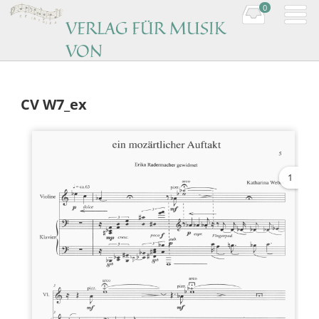
0
VERLAG FÜR MUSIK
VON
KOMPONISTINNEN
Music by women composers
CV W7_ex
1