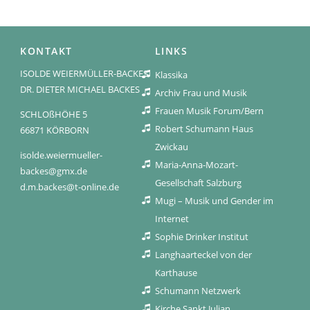
KONTAKT
LINKS
ISOLDE WEIERMÜLLER-BACKES
Klassika
DR. DIETER MICHAEL BACKES
Archiv Frau und Musik
Frauen Musik Forum/Bern
SCHLOßHÖHE 5
Robert Schumann Haus
66871 KÖRBORN
Zwickau
isolde.weiermueller-
Maria-Anna-Mozart-
backes@gmx.de
Gesellschaft Salzburg
d.m.backes@t-online.de
Mugi – Musik und Gender im
Internet
Sophie Drinker Institut
Langhaarteckel von der
Karthause
Schumann Netzwerk
Kirche Sankt Julian