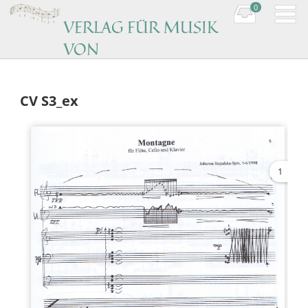
0
VERLAG FÜR MUSIK
VON
KOMPONISTINNEN
Music by women composers
CV S3_ex
1