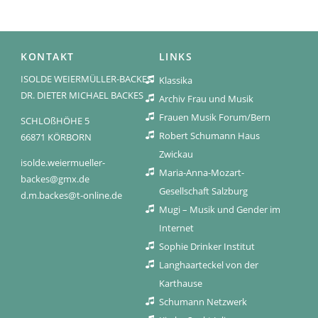
KONTAKT
LINKS
ISOLDE WEIERMÜLLER-BACKES
Klassika
DR. DIETER MICHAEL BACKES
Archiv Frau und Musik
Frauen Musik Forum/Bern
SCHLOßHÖHE 5
Robert Schumann Haus
66871 KÖRBORN
Zwickau
isolde.weiermueller-
Maria-Anna-Mozart-
backes@gmx.de
Gesellschaft Salzburg
d.m.backes@t-online.de
Mugi – Musik und Gender im
Internet
Sophie Drinker Institut
Langhaarteckel von der
Karthause
Schumann Netzwerk