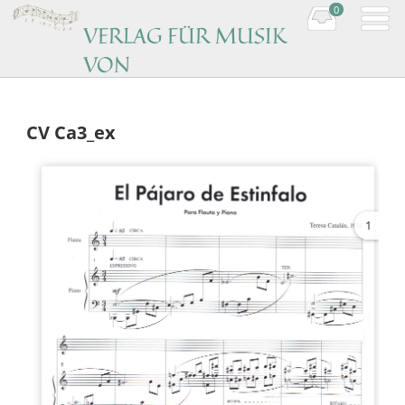
0
VERLAG FÜR MUSIK
VON
KOMPONISTINNEN
Music by women composers
CV Ca3_ex
1