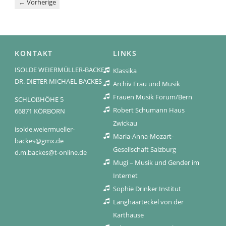
←
Vorherige
KONTAKT
LINKS
ISOLDE WEIERMÜLLER-BACKES
Klassika
DR. DIETER MICHAEL BACKES
Archiv Frau und Musik
Frauen Musik Forum/Bern
SCHLOßHÖHE 5
Robert Schumann Haus
66871 KÖRBORN
Zwickau
isolde.weiermueller-
Maria-Anna-Mozart-
backes@gmx.de
Gesellschaft Salzburg
d.m.backes@t-online.de
Mugi – Musik und Gender im
Internet
Sophie Drinker Institut
Langhaarteckel von der
Karthause