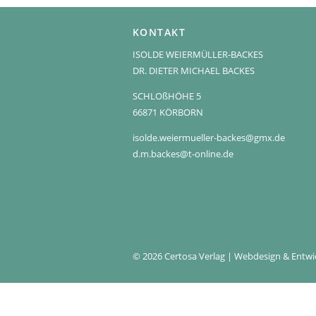
KONTAKT
ISOLDE WEIERMÜLLER-BACKES
DR. DIETER MICHAEL BACKES
SCHLOßHÖHE 5
66871 KÖRBORN
isolde.weiermueller-backes@gmx.de
d.m.backes@t-online.de
© 2026 Certosa Verlag | Webdesign & Entw