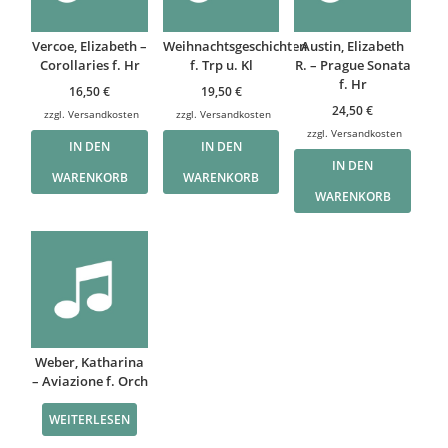
Vercoe, Elizabeth –
Weihnachtsgeschichten
Austin, Elizabeth
Corollaries f. Hr
f. Trp u. Kl
R. – Prague Sonata
f. Hr
16,50
€
19,50
€
24,50
€
zzgl.
Versandkosten
zzgl.
Versandkosten
zzgl.
Versandkosten
IN DEN
IN DEN
IN DEN
WARENKORB
WARENKORB
WARENKORB
Weber, Katharina
– Aviazione f. Orch
WEITERLESEN