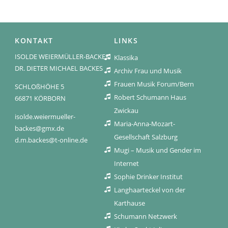
KONTAKT
LINKS
ISOLDE WEIERMÜLLER-BACKES
Klassika
DR. DIETER MICHAEL BACKES
Archiv Frau und Musik
Frauen Musik Forum/Bern
SCHLOßHÖHE 5
Robert Schumann Haus
66871 KÖRBORN
Zwickau
isolde.weiermueller-
Maria-Anna-Mozart-
backes@gmx.de
Gesellschaft Salzburg
d.m.backes@t-online.de
Mugi – Musik und Gender im
Internet
Sophie Drinker Institut
Langhaarteckel von der
Karthause
Schumann Netzwerk