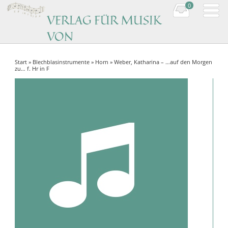
0
VERLAG FÜR MUSIK
VON
KOMPONISTINNEN
Start
»
Blechblasinstrumente
»
Horn
» Weber, Katharina – …auf den Morgen
Music by women composers
zu… f. Hr in F