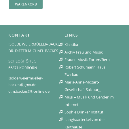
WARENKORB
KONTAKT
LINKS
ISOLDE WEIERMÜLLER-BACKES
Klassika
DR. DIETER MICHAEL BACKES
Archiv Frau und Musik
Frauen Musik Forum/Bern
SCHLOßHÖHE 5
Robert Schumann Haus
66871 KÖRBORN
Zwickau
isolde.weiermueller-
Maria-Anna-Mozart-
backes@gmx.de
Gesellschaft Salzburg
d.m.backes@t-online.de
Mugi – Musik und Gender im
Internet
Sophie Drinker Institut
Langhaarteckel von der
Karthause