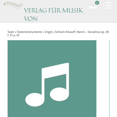
0
VERLAG FÜR MUSIK
VON
KOMPONISTINNEN
Start
»
Tasteninstrumente
»
Orgel
» Schoen-Knauff, Hanni – Sonatina op. 45
Music by women composers
f. Fl u. Kl