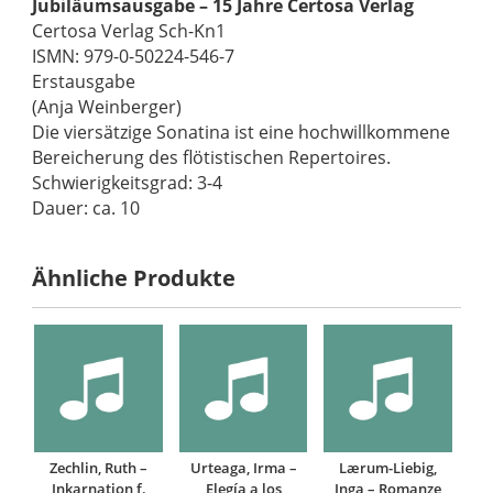
Jubiläumsausgabe – 15 Jahre Certosa Verlag
Certosa Verlag Sch-Kn1
ISMN: 979-0-50224-546-7
Erstausgabe
(Anja Weinberger)
Die viersätzige Sonatina ist eine hochwillkommene
Bereicherung des flötistischen Repertoires.
Schwierigkeitsgrad: 3-4
Dauer: ca. 10
Ähnliche Produkte
Zechlin, Ruth –
Urteaga, Irma –
Lærum-Liebig,
Inkarnation f.
Elegía a los
Inga – Romanze