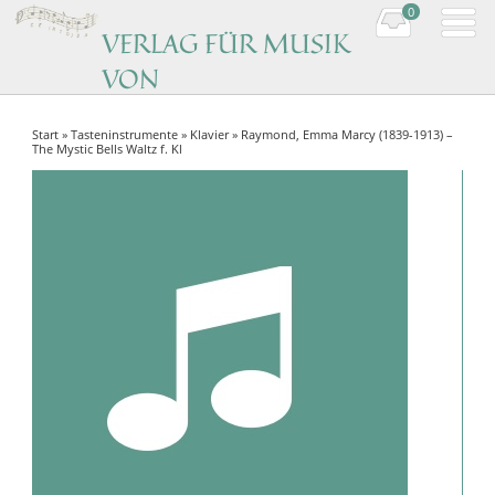
0
VERLAG FÜR MUSIK
VON
KOMPONISTINNEN
Start
»
Tasteninstrumente
»
Klavier
» Raymond, Emma Marcy (1839-1913) –
Music by women composers
The Mystic Bells Waltz f. Kl