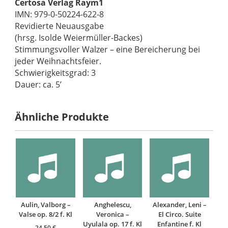
Certosa Verlag Raym1
IMN: 979-0-50224-622-8
Revidierte Neuausgabe
(hrsg. Isolde Weiermüller-Backes)
Stimmungsvoller Walzer – eine Bereicherung bei
jeder Weihnachtsfeier.
Schwierigkeitsgrad: 3
Dauer: ca. 5’
Ähnliche Produkte
Aulin, Valborg –
Anghelescu,
Alexander, Leni –
Valse op. 8/2 f. Kl
Veronica –
El Circo. Suite
Uyulala op. 17 f. Kl
Enfantine f. Kl
24,50
€