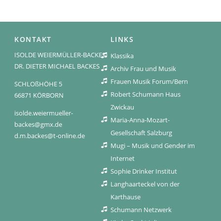
KONTAKT
LINKS
ISOLDE WEIERMÜLLER-BACKES
Klassika
DR. DIETER MICHAEL BACKES
Archiv Frau und Musik
Frauen Musik Forum/Bern
SCHLOßHÖHE 5
Robert Schumann Haus
66871 KÖRBORN
Zwickau
isolde.weiermueller-
Maria-Anna-Mozart-
backes@gmx.de
Gesellschaft Salzburg
d.m.backes@t-online.de
Mugi – Musik und Gender im
Internet
Sophie Drinker Institut
Langhaarteckel von der
Karthause
Schumann Netzwerk