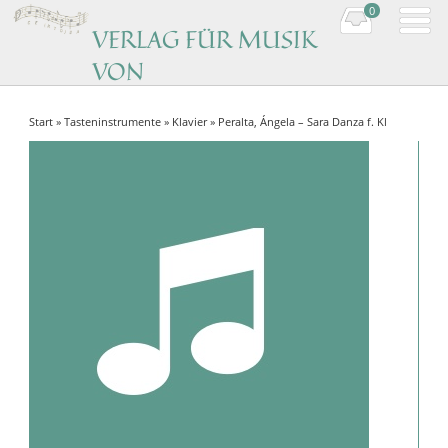
0
VERLAG FÜR MUSIK
VON
KOMPONISTINNEN
Start
»
Tasteninstrumente
»
Klavier
» Peralta, Ángela – Sara Danza f. Kl
Music by women composers