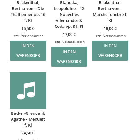
Brukenthal,
Blahetka,
Brukenthal,
Bertha von – Die
Leopoldine – 12
Bertha von –
Thalheimer op. 16
Nouvelles
Marche funèbre f.
f. Kl
Allemandes &
Kl
Coda op. 8 f. Kl
15,50
€
10,00
€
17,00
€
zzgl.
Versandkosten
zzgl.
Versandkosten
zzgl.
Versandkosten
IN DEN
IN DEN
IN DEN
WARENKORB
WARENKORB
WARENKORB
Backer-Grøndahl,
Agathe – Menuett
f. Kl
24,50
€