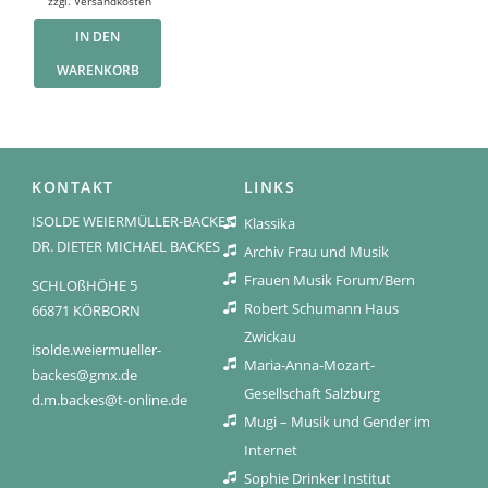
zzgl.
Versandkosten
IN DEN
WARENKORB
KONTAKT
LINKS
ISOLDE WEIERMÜLLER-BACKES
Klassika
DR. DIETER MICHAEL BACKES
Archiv Frau und Musik
Frauen Musik Forum/Bern
SCHLOßHÖHE 5
Robert Schumann Haus
66871 KÖRBORN
Zwickau
isolde.weiermueller-
Maria-Anna-Mozart-
backes@gmx.de
Gesellschaft Salzburg
d.m.backes@t-online.de
Mugi – Musik und Gender im
Internet
Sophie Drinker Institut