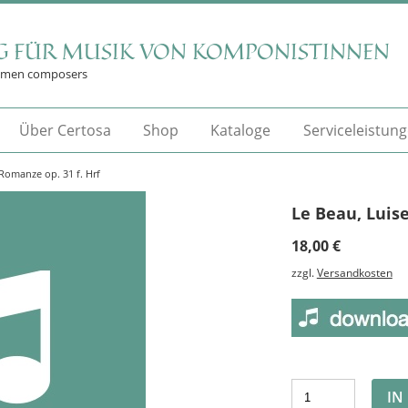
G FÜR MUSIK VON KOMPONISTINNEN
omen composers
Über Certosa
Shop
Kataloge
Serviceleistun
 Romanze op. 31 f. Hrf
Le Beau, Luise
18,00
€
zzgl.
Versandkosten
IN