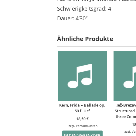
Schwierigkeitsgrad: 4
Dauer: 4‘30‘‘
Ähnliche Produkte
Kern, Frida – Ballade op.
Jež-Brezav
59 f. Hrf
Structured
three Colou
18,50
€
1
zzgl.
Versandkosten
zzgl.
Ve
IN DEN WARENKORB