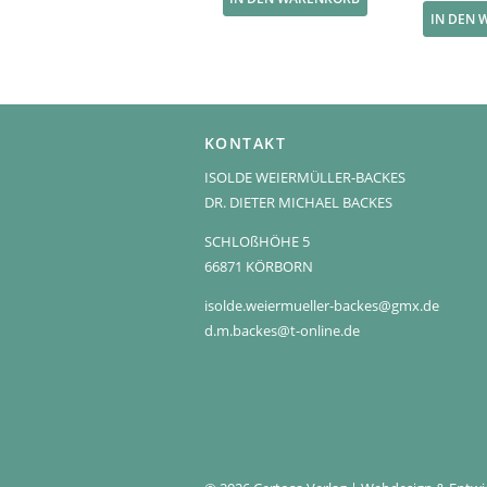
IN DEN
KONTAKT
ISOLDE WEIERMÜLLER-BACKES
DR. DIETER MICHAEL BACKES
SCHLOßHÖHE 5
66871 KÖRBORN
isolde.weiermueller-backes@gmx.de
d.m.backes@t-online.de