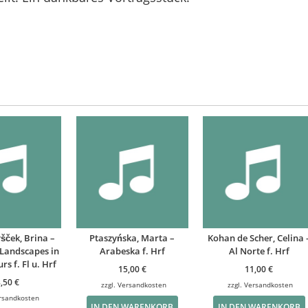
šček, Brina –
Ptaszyńska, Marta –
Kohan de Scher, Celina 
 Landscapes in
Arabeska f. Hrf
Al Norte f. Hrf
rs f. Fl u. Hrf
15,00
€
11,00
€
8,50
€
zzgl.
Versandkosten
zzgl.
Versandkosten
rsandkosten
IN DEN WARENKORB
IN DEN WARENKORB