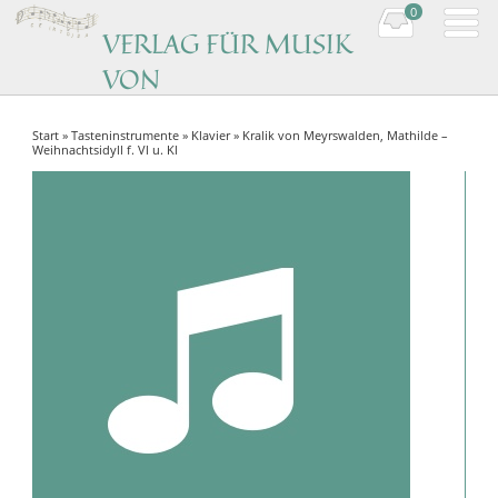
0
VERLAG FÜR MUSIK
VON
KOMPONISTINNEN
Start
»
Tasteninstrumente
»
Klavier
» Kralik von Meyrswalden, Mathilde –
Music by women composers
Weihnachtsidyll f. Vl u. Kl