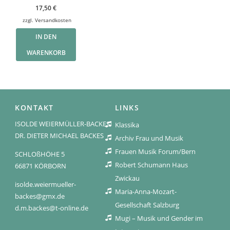
17,50
€
zzgl.
Versandkosten
IN DEN
WARENKORB
KONTAKT
LINKS
ISOLDE WEIERMÜLLER-BACKES
Klassika
DR. DIETER MICHAEL BACKES
Archiv Frau und Musik
Frauen Musik Forum/Bern
SCHLOßHÖHE 5
Robert Schumann Haus
66871 KÖRBORN
Zwickau
isolde.weiermueller-
Maria-Anna-Mozart-
backes@gmx.de
Gesellschaft Salzburg
d.m.backes@t-online.de
Mugi – Musik und Gender im