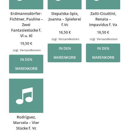
Erdmannsdörfer-
Stepalska-Spix,
Zatti-Cicuttini,
Fichtner, Pauline –
Joanna – Spielerei
Renata –
Zwei
f.Vc
Impavidus f. Va
Fantasiestücke f.
16,50
€
16,50
€
Vl u. Kl
zzgl.
Versandkosten
zzgl.
Versandkosten
19,50
€
IN DEN
IN DEN
zzgl.
Versandkosten
WARENKORB
WARENKORB
IN DEN
WARENKORB
Rodriguez,
Marcela – Vier
Stücke f. Vc