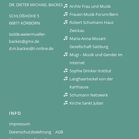
DR. DIETER MICHAEL BACKES
Archiv Frau und Musik
Frauen Musik Forum/Bern
SCHLOßHÖHE 5
Robert Schumann Haus
66871 KÖRBORN
Zwickau
isolde.weiermueller-
Maria-Anna-Mozart-
backes@gmx.de
Gesellschaft Salzburg
d.m.backes@t-online.de
Mugi – Musik und Gender im
Internet
Sophie Drinker Institut
Langhaarteckel von der
Karthause
Schumann Netzwerk
Kirche Sankt Julian
INFO
Impressum
Datenschutzbelehrung
AGB