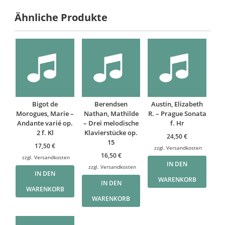
Ähnliche Produkte
Bigot de
Berendsen
Austin, Elizabeth
Morogues, Marie –
Nathan, Mathilde
R. – Prague Sonata
Andante varié op.
– Drei melodische
f. Hr
2 f. Kl
Klavierstücke op.
24,50
€
15
17,50
€
zzgl.
Versandkosten
16,50
€
zzgl.
Versandkosten
IN DEN
zzgl.
Versandkosten
IN DEN
WARENKORB
IN DEN
WARENKORB
WARENKORB