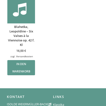
Blahetka,
Leopoldine – Six
Valses à la
Viennoise op. 42 f.
Kl
16,00
€
zzgl.
Versandkosten
IN DEN
WARENKORB
KONTAKT
LINKS
ISOLDE WEIERMÜLLER-BACKES
Klassika