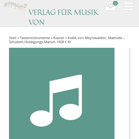
0
VERLAG FÜR MUSIK
VON
KOMPONISTINNEN
Start
»
Tasteninstrumente
»
Klavier
» Kralik von Meyrswalden, Mathilde –
Music by women composers
Schubert-Huldigungs-Marsch 1928 f. Kl