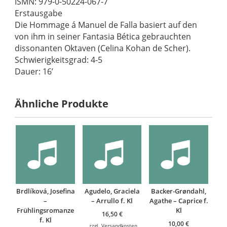
ISMN: 979-0-50224-067-7
Erstausgabe
Die Hommage á Manuel de Falla basiert auf den
von ihm in seiner Fantasia Bética gebrauchten
dissonanten Oktaven (Celina Kohan de Scher).
Schwierigkeitsgrad: 4-5
Dauer: 16’
Ähnliche Produkte
Brdlíková, Josefina
Agudelo, Graciela
Backer-Grøndahl,
–
– Arrullo f. Kl
Agathe – Caprice f.
Frühlingsromanze
Kl
16,50
€
f. Kl
10,00
€
zzgl.
Versandkosten