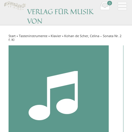
0
VERLAG FÜR MUSIK
VON
KOMPONISTINNEN
Start
»
Tasteninstrumente
»
Klavier
» Kohan de Scher, Celina – Sonata Nr. 2
Music by women composers
f. Kl