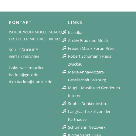
KONTAKT
LINKS
ISOLDE WEIERMÜLLER-BACKES
Klassika
DR. DIETER MICHAEL BACKES
Archiv Frau und Musik
Frauen Musik Forum/Bern
SCHLOßHÖHE 5
Robert Schumann Haus
66871 KÖRBORN
Zwickau
isolde.weiermueller-
Maria-Anna-Mozart-
backes@gmx.de
Gesellschaft Salzburg
d.m.backes@t-online.de
Mugi – Musik und Gender im
Internet
Sophie Drinker Institut
Langhaarteckel von der
Karthause
Schumann Netzwerk
Kirche Sankt Julian