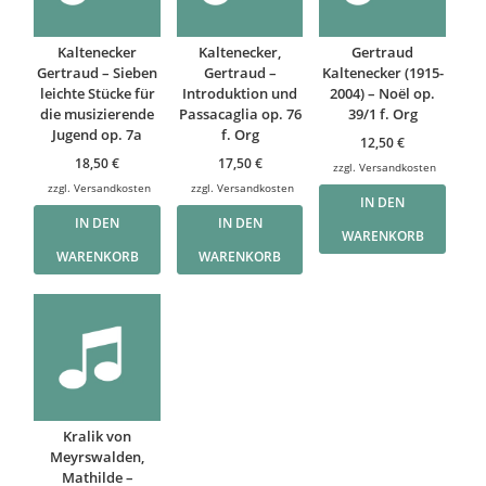
Kaltenecker
Kaltenecker,
Gertraud
Gertraud – Sieben
Gertraud –
Kaltenecker (1915-
leichte Stücke für
Introduktion und
2004) – Noël op.
die musizierende
Passacaglia op. 76
39/1 f. Org
Jugend op. 7a
f. Org
12,50
€
18,50
€
17,50
€
zzgl.
Versandkosten
zzgl.
Versandkosten
zzgl.
Versandkosten
IN DEN
IN DEN
IN DEN
WARENKORB
WARENKORB
WARENKORB
Kralik von
Meyrswalden,
Mathilde –