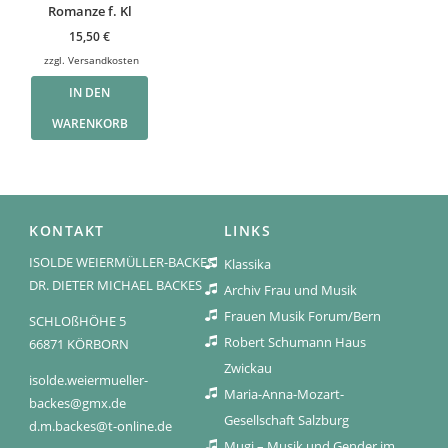
Romanze f. Kl
15,50
€
zzgl.
Versandkosten
IN DEN
WARENKORB
KONTAKT
LINKS
ISOLDE WEIERMÜLLER-BACKES
Klassika
DR. DIETER MICHAEL BACKES
Archiv Frau und Musik
Frauen Musik Forum/Bern
SCHLOßHÖHE 5
Robert Schumann Haus
66871 KÖRBORN
Zwickau
isolde.weiermueller-
Maria-Anna-Mozart-
backes@gmx.de
Gesellschaft Salzburg
d.m.backes@t-online.de
Mugi – Musik und Gender im