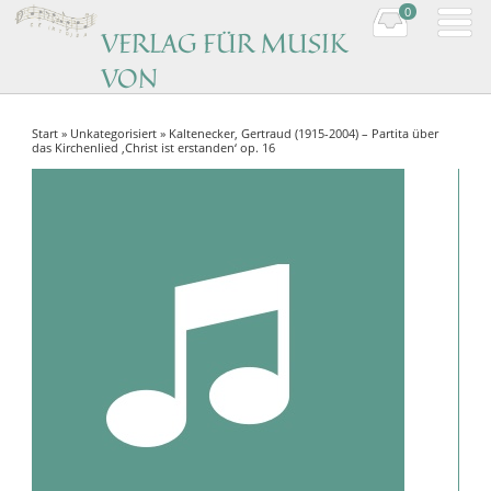
0
VERLAG FÜR MUSIK
VON
KOMPONISTINNEN
Start
»
Unkategorisiert
» Kaltenecker, Gertraud (1915-2004) – Partita über
Music by women composers
das Kirchenlied ‚Christ ist erstanden‘ op. 16