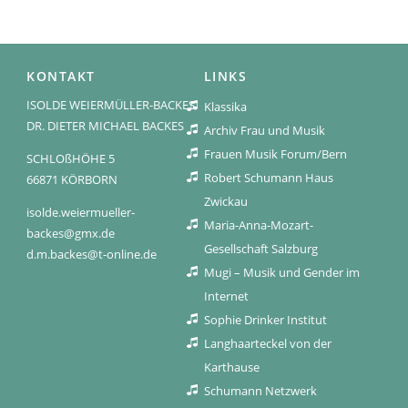
KONTAKT
LINKS
ISOLDE WEIERMÜLLER-BACKES
Klassika
DR. DIETER MICHAEL BACKES
Archiv Frau und Musik
Frauen Musik Forum/Bern
SCHLOßHÖHE 5
Robert Schumann Haus
66871 KÖRBORN
Zwickau
isolde.weiermueller-
Maria-Anna-Mozart-
backes@gmx.de
Gesellschaft Salzburg
d.m.backes@t-online.de
Mugi – Musik und Gender im
Internet
Sophie Drinker Institut
Langhaarteckel von der
Karthause
Schumann Netzwerk