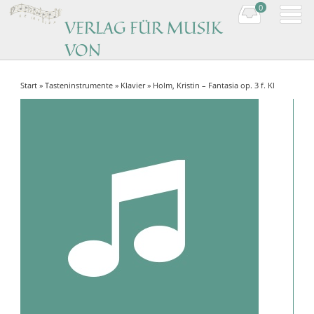
0
VERLAG FÜR MUSIK
VON
KOMPONISTINNEN
Start
»
Tasteninstrumente
»
Klavier
» Holm, Kristin – Fantasia op. 3 f. Kl
Music by women composers