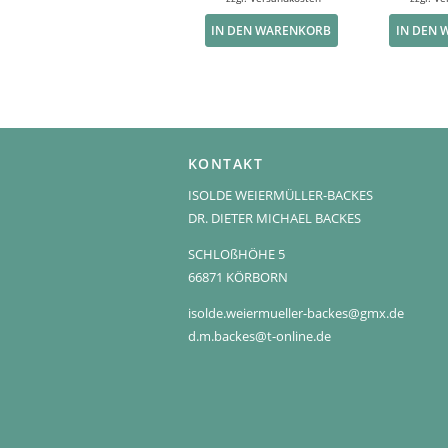
IN DEN WARENKORB
IN DEN
KONTAKT
ISOLDE WEIERMÜLLER-BACKES
DR. DIETER MICHAEL BACKES
SCHLOßHÖHE 5
66871 KÖRBORN
isolde.weiermueller-backes@gmx.de
d.m.backes@t-online.de