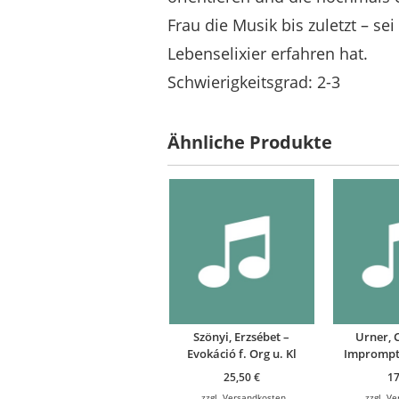
Frau die Musik bis zuletzt – s
Lebenselixier erfahren hat.
Schwierigkeitsgrad: 2-3
Ähnliche Produkte
Szönyi, Erzsébet –
Urner, 
Evokáció f. Org u. Kl
Impromptu
25,50
€
1
zzgl.
Versandkosten
zzgl.
Ve