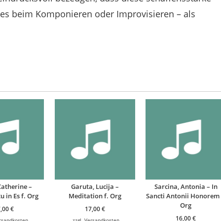
ei es beim Komponieren oder Improvisieren – als
Catherine –
Garuta, Lucija –
Sarcina, Antonia – In
 in Es f. Org
Meditation f. Org
Sancti Antonii Honorem 
Org
7,00
€
17,00
€
16,00
€
rsandkosten
zzgl.
Versandkosten