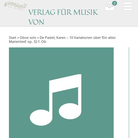
0
VERLAG FÜR MUSIK
VON
KOMPONISTINNEN
Start
»
Oboe solo
» De Pastel, Karen – 10 Variationen über ‘Ein altes
Music by women composers
Marienlied’ op. 32 f. Ob