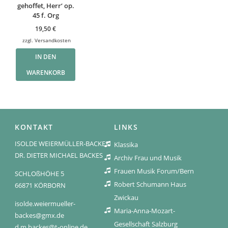
gehoffet, Herr‘ op.
45 f. Org
19,50
€
zzgl.
Versandkosten
IN DEN
WARENKORB
KONTAKT
LINKS
ISOLDE WEIERMÜLLER-BACKES
Klassika
DR. DIETER MICHAEL BACKES
Archiv Frau und Musik
Frauen Musik Forum/Bern
SCHLOßHÖHE 5
Robert Schumann Haus
66871 KÖRBORN
Zwickau
isolde.weiermueller-
Maria-Anna-Mozart-
backes@gmx.de
Gesellschaft Salzburg
d.m.backes@t-online.de