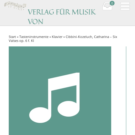
0
VERLAG FÜR MUSIK
VON
KOMPONISTINNEN
Start
»
Tasteninstrumente
»
Klavier
» Cibbini-Kozeluch, Catharina – Six
Music by women composers
Valses op. 6 f. Kl