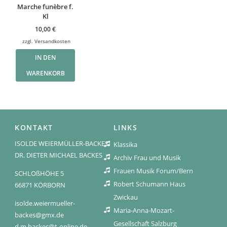
Marche funèbre f.
Kl
10,00
€
zzgl.
Versandkosten
IN DEN
WARENKORB
KONTAKT
LINKS
ISOLDE WEIERMÜLLER-BACKES
Klassika
DR. DIETER MICHAEL BACKES
Archiv Frau und Musik
Frauen Musik Forum/Bern
SCHLOßHÖHE 5
Robert Schumann Haus
66871 KÖRBORN
Zwickau
isolde.weiermueller-
Maria-Anna-Mozart-
backes@gmx.de
Gesellschaft Salzburg
d.m.backes@t-online.de