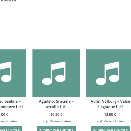
, Josefina –
Agudelo, Graciela –
Aulin, Valborg – Valse
romanze f. Kl
Arrullo f. Kl
élégiaque f. Kl
1,00
€
16,50
€
12,00
€
rsandkosten
zzgl.
Versandkosten
zzgl.
Versandkosten
 WARENKORB
IN DEN WARENKORB
IN DEN WARENKORB