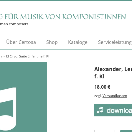
G FÜR MUSIK VON KOMPONISTINNEN
omen composers
Über Certosa
Shop
Kataloge
Serviceleistun
i – El Circo. Suite Enfantine f. Kl
Alexander, Len
f. Kl
18,00
€
zzgl.
Versandkosten