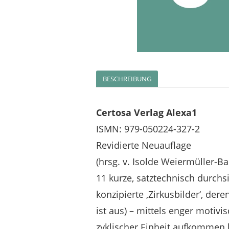
BESCHREIBUNG
Certosa Verlag Alexa1
ISMN: 979-050224-327-2
Revidierte Neuauflage
(hrsg. v. Isolde Weiermüller-Ba
11 kurze, satztechnisch durchs
konzipierte ‚Zirkusbilder‘, dere
ist aus) – mittels enger motiv
zyklischer Einheit aufkommen 