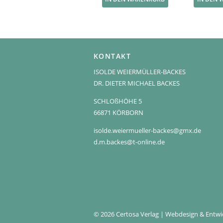
KONTAKT
ISOLDE WEIERMÜLLER-BACKES
DR. DIETER MICHAEL BACKES
SCHLOßHÖHE 5
66871 KÖRBORN
isolde.weiermueller-backes@gmx.de
d.m.backes@t-online.de
© 2026 Certosa Verlag | Webdesign & Entw