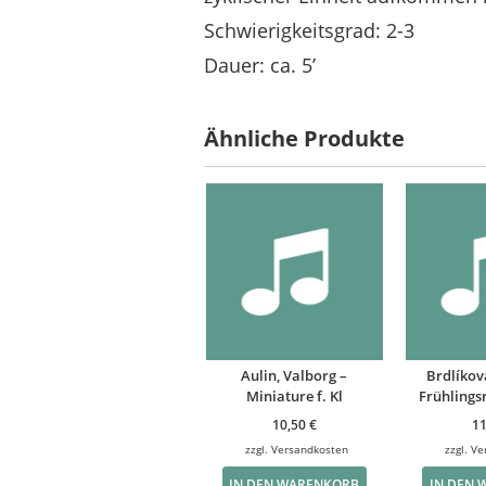
Schwierigkeitsgrad: 2-3
Dauer: ca. 5’
Ähnliche Produkte
Aulin, Valborg –
Brdlíková
Miniature f. Kl
Frühlings
10,50
€
1
zzgl.
Versandkosten
zzgl.
Ve
IN DEN WARENKORB
IN DEN