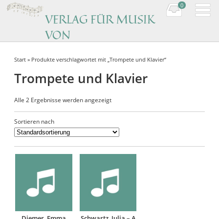
0
VERLAG FÜR MUSIK
VON
KOMPONISTINNEN
Start
» Produkte verschlagwortet mit „Trompete und Klavier“
Music by women composers
Trompete und Klavier
Alle 2 Ergebnisse werden angezeigt
Sortieren nach
Diemer, Emma
Schwartz, Julia – A