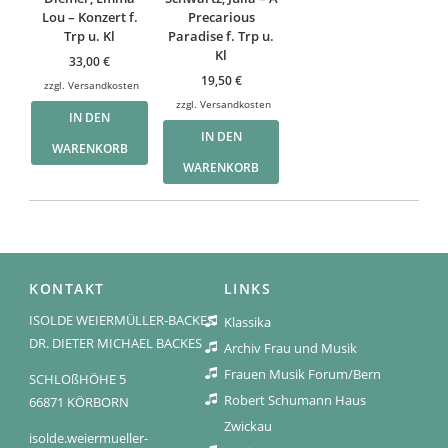
Lou – Konzert f.
Precarious
Trp u. Kl
Paradise f. Trp u.
Kl
33,00
€
19,50
€
zzgl.
Versandkosten
zzgl.
Versandkosten
IN DEN
IN DEN
WARENKORB
WARENKORB
KONTAKT
LINKS
ISOLDE WEIERMÜLLER-BACKES
Klassika
DR. DIETER MICHAEL BACKES
Archiv Frau und Musik
Frauen Musik Forum/Bern
SCHLOßHÖHE 5
Robert Schumann Haus
66871 KÖRBORN
Zwickau
isolde.weiermueller-