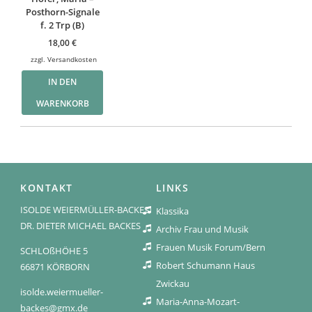
Posthorn-Signale
f. 2 Trp (B)
18,00
€
zzgl.
Versandkosten
IN DEN
WARENKORB
KONTAKT
LINKS
ISOLDE WEIERMÜLLER-BACKES
Klassika
DR. DIETER MICHAEL BACKES
Archiv Frau und Musik
Frauen Musik Forum/Bern
SCHLOßHÖHE 5
Robert Schumann Haus
66871 KÖRBORN
Zwickau
isolde.weiermueller-
Maria-Anna-Mozart-
backes@gmx.de