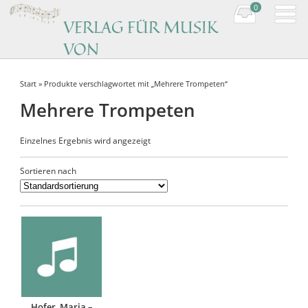
0
VERLAG FÜR MUSIK
VON
KOMPONISTINNEN
Start
» Produkte verschlagwortet mit „Mehrere Trompeten“
Music by women composers
Mehrere Trompeten
Einzelnes Ergebnis wird angezeigt
Sortieren nach
Hofer, Maria –