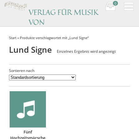
0
VERLAG FÜR MUSIK
VON
KOMPONISTINNEN
Start
» Produkte verschlagwortet mit „Lund Signe“
Music by women composers
Lund Signe
Einzelnes Ergebnis wird angezeigt
Sortieren nach
Fünf
Hochzeitsmärsche