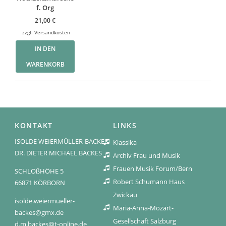
f. Org
21,00
€
zzgl.
Versandkosten
IN DEN
WARENKORB
KONTAKT
LINKS
ISOLDE WEIERMÜLLER-BACKES
Klassika
DR. DIETER MICHAEL BACKES
Archiv Frau und Musik
Frauen Musik Forum/Bern
SCHLOßHÖHE 5
Robert Schumann Haus
66871 KÖRBORN
Zwickau
isolde.weiermueller-
Maria-Anna-Mozart-
backes@gmx.de
Gesellschaft Salzburg
d.m.backes@t-online.de