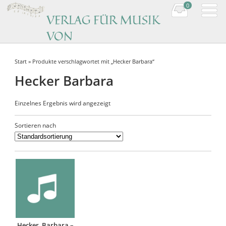
0
VERLAG FÜR MUSIK
VON
KOMPONISTINNEN
Start
» Produkte verschlagwortet mit „Hecker Barbara“
Music by women composers
Hecker Barbara
Einzelnes Ergebnis wird angezeigt
Sortieren nach
Hecker, Barbara –