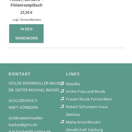
Flötenrezeptbuch
25,50
€
zzgl.
Versandkosten
IN DEN
WARENKORB
KONTAKT
LINKS
ISOLDE WEIERMÜLLER-BACKES
Klassika
DR. DIETER MICHAEL BACKES
Archiv Frau und Musik
Frauen Musik Forum/Bern
SCHLOßHÖHE 5
Robert Schumann Haus
66871 KÖRBORN
Zwickau
isolde.weiermueller-
Maria-Anna-Mozart-
backes@gmx.de
Gesellschaft Salzburg
d.m.backes@t-online.de